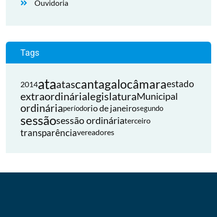
Ouvidoria
Tags
ata
cantagalo
câmara
atas
estado
2014
extraordinária
legislatura
Municipal
ordinária
rio de janeiro
período
segundo
sessão
sessão ordinária
terceiro
transparência
vereadores