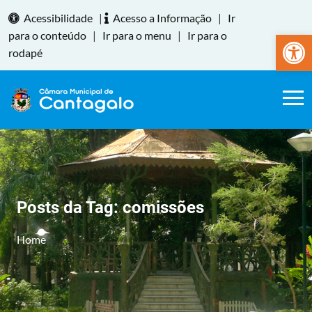
Acessibilidade
|
Acesso a Informação
|
Ir
Abrir a
para o conteúdo
|
Ir para o menu
|
Ir para o
rodapé
Posts da Tag:
comissões
Home