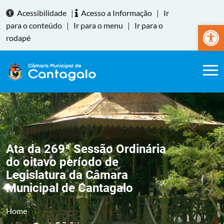
Acessibilidade
|
Acesso a Informação
|
Ir
Abrir a
para o conteúdo
|
Ir para o menu
|
Ir para o
rodapé
Ata da 269ª Sessão Ordinária
do oitavo período de
Legislatura da Câmara
Municipal de Cantagalo
Home