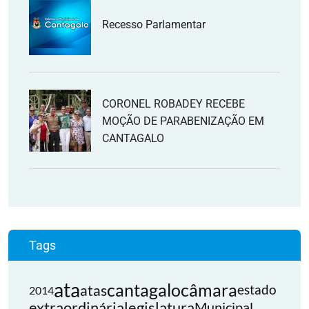
Recesso Parlamentar
CORONEL ROBADEY RECEBE
MOÇÃO DE PARABENIZAÇÃO EM
CANTAGALO
Tags
ata
cantagalo
câmara
atas
estado
2014
extraordinária
legislatura
Municipal