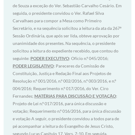
de Souza a exceção do Ver. Sebastião Carvalho Cesário. Em
seguida, o presidente convidou o Ver. Rafael Silva
Carvalhaes para compor a Mesa como Primeiro
Secretário, e na sequência solicitou a leitura da ata da 267ª
Sessão Ordinária, que após ser lida, obteve aprovação por
unanimidade dos presentes. Na sequência, o presidente
solicitou a leitura do expediente recebido, que contou do
seguinte:
PODER EXECUTIVO
: Ofício n.º 045/2016;
PODER LEGISLATIVO
: Pareceres da Comissão de
Constituição, Justiça e Redação Final aos Projetos de
Resolução n.º 001/2016, n.º 002/2016, n.º 003/2016, e n.º
004/2016; Requerimento n.º 017/2016, do Ver. Ciro
Fernandes;
MATÉRIAS PARA DISCUSSÃO E VOTAÇÃO
:
Projeto de Lei n.º 017/2016, para única discussão e
votação; Requerimento n.º 016/2016, para única discussão
e votação A seguir, o presidente convidou a todos para de
pé acompanhar a leitura do Evangelho de Jesus Cristo,
segundo Lucas Capítulo 17, Vers. 7-10. Em seguida,