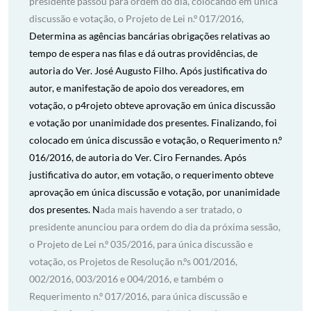
presidente passou para ordem do dia, colocando em única
discussão e votação, o Projeto de Lei n.º 017/2016,
Determina as agências bancárias obrigações relativas ao
tempo de espera nas filas e dá outras providências, de
autoria do Ver. José Augusto Filho. Após justificativa do
autor, e manifestação de apoio dos vereadores, em
votação, o p4rojeto obteve aprovação em única discussão
e votação por unanimidade dos presentes. Finalizando, foi
colocado em única discussão e votação, o Requerimento n.º
016/2016, de autoria do Ver. Ciro Fernandes. Após
justificativa do autor, em votação, o requerimento obteve
aprovação em única discussão e votação, por unanimidade
dos presentes. N
ada mais havendo a ser tratado, o
presidente anunciou para ordem do dia da próxima sessão,
o Projeto de Lei n.º 035/2016, para única discussão e
votação, os Projetos de Resolução n.ºs 001/2016,
002/2016, 003/2016 e 004/2016, e também o
Requerimento n.º 017/2016, para única discussão e