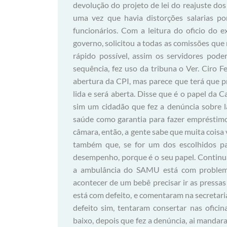
devolução do projeto de lei do reajuste dos 
uma vez que havia distorções salarias p
funcionários. Com a leitura do oficio do 
governo, solicitou a todas as comissões que
rápido possível, assim os servidores pod
sequência, fez uso da tribuna o Ver. Ciro F
abertura da CPI, mas parece que terá que pri
lida e será aberta. Disse que é o papel da 
sim um cidadão que fez a denúncia sobre l
saúde como garantia para fazer empréstimo
câmara, então, a gente sabe que muita coisa 
também que, se for um dos escolhidos pa
desempenho, porque é o seu papel. Continu
a ambulância do SAMU está com problema
acontecer de um bebê precisar ir as pressa
está com defeito, e comentaram na secretari
defeito sim, tentaram consertar nas ofic
baixo, depois que fez a denúncia, ai mandar