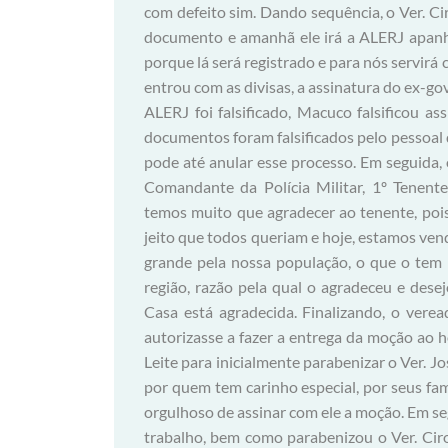
com defeito sim. Dando sequência, o Ver. Ci
documento e amanhã ele irá a ALERJ apanh
porque lá será registrado e para nós servir
entrou com as divisas, a assinatura do ex-go
ALERJ foi falsificado, Macuco falsificou 
documentos foram falsificados pelo pessoal d
pode até anular esse processo. Em seguida
Comandante da Polícia Militar, 1º Tenent
temos muito que agradecer ao tenente, pois
jeito que todos queriam e hoje, estamos ven
grande pela nossa população, o que o tem
região, razão pela qual o agradeceu e des
Casa está agradecida. Finalizando, o vere
autorizasse a fazer a entrega da moção ao h
Leite para inicialmente parabenizar o Ver. 
por quem tem carinho especial, por seus fami
orgulhoso de assinar com ele a moção. Em se
trabalho, bem como parabenizou o Ver. Cir