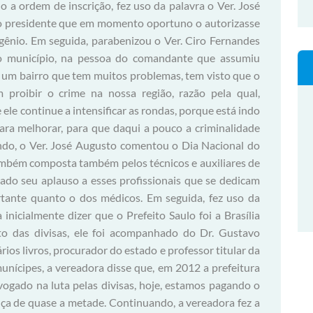
o a ordem de inscrição, fez uso da palavra o Ver. José
r ao presidente que em momento oportuno o autorizasse
gênio. Em seguida, parabenizou o Ver. Ciro Fernandes
município, na pessoa do comandante que assumiu
um bairro que tem muitos problemas, tem visto que o
roibir o crime na nossa região, razão pela qual,
le continue a intensificar as rondas, porque está indo
ra melhorar, para que daqui a pouco a criminalidade
ando, o Ver. José Augusto comentou o Dia Nacional do
ambém composta também pelos técnicos e auxiliares de
rado seu aplauso a esses profissionais que se dedicam
tante quanto o dos médicos. Em seguida, fez uso da
nicialmente dizer que o Prefeito Saulo foi a Brasília
o das divisas, ele foi acompanhado do Dr. Gustavo
os livros, procurador do estado e professor titular da
unícipes, a vereadora disse que, em 2012 a prefeitura
ogado na luta pelas divisas, hoje, estamos pagando o
ença de quase a metade. Continuando, a vereadora fez a