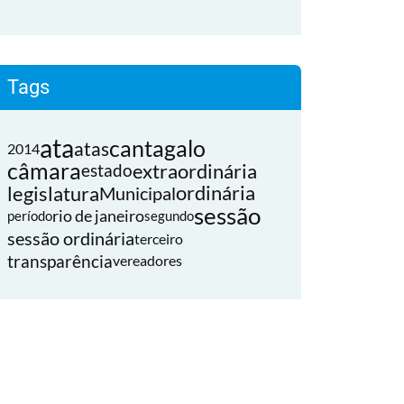
Tags
ata
cantagalo
atas
2014
câmara
extraordinária
estado
legislatura
ordinária
Municipal
sessão
rio de janeiro
período
segundo
sessão ordinária
terceiro
transparência
vereadores