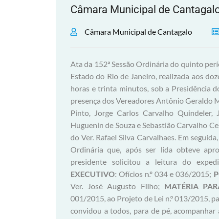
Câmara Municipal de Cantagal
Câmara Municipal de Cantagalo
Ata da 152ª Sessão Ordinária do quinto per
Estado do Rio de Janeiro, realizada aos doz
horas e trinta minutos, sob a Presidênci
presença dos Vereadores Antônio Geraldo Mo
Pinto, Jorge Carlos Carvalho Quindeler,
Huguenin de Souza e Sebastião Carvalho Ces
do Ver. Rafael Silva Carvalhaes. Em seguida,
Ordinária que, após ser lida obteve apr
presidente solicitou a leitura do expe
EXECUTIVO
: Ofícios n.º 034 e 036/2015;
P
Ver. José Augusto Filho;
MATÉRIA PAR
001/2015, ao Projeto de Lei n.º 013/2015, pa
convidou a todos, para de pé, acompanhar 