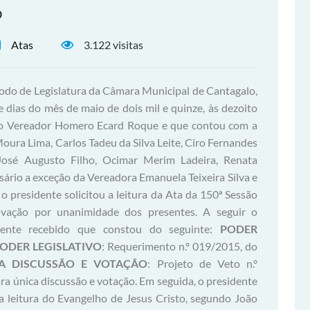
o
Atas
3.122 visitas
íodo de Legislatura da Câmara Municipal de Cantagalo,
e dias do mês de maio de dois mil e quinze, às dezoito
a do Vereador Homero Ecard Roque e que contou com a
ura Lima, Carlos Tadeu da Silva Leite, Ciro Fernandes
 José Augusto Filho, Ocimar Merim Ladeira, Renata
ário a exceção da Vereadora Emanuela Teixeira Silva e
 o presidente solicitou a leitura da Ata da 150ª Sessão
ovação por unanimidade dos presentes. A seguir o
diente recebido que constou do seguinte:
PODER
ODER LEGISLATIVO
: Requerimento n.º 019/2015, do
A DISCUSSÃO E VOTAÇÃO
: Projeto de Veto n.º
ra única discussão e votação. Em seguida, o presidente
a leitura do Evangelho de Jesus Cristo, segundo João