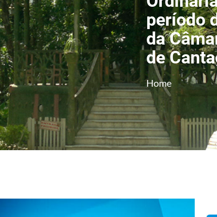
Ordinária
período 
da Câmar
de Canta
Home