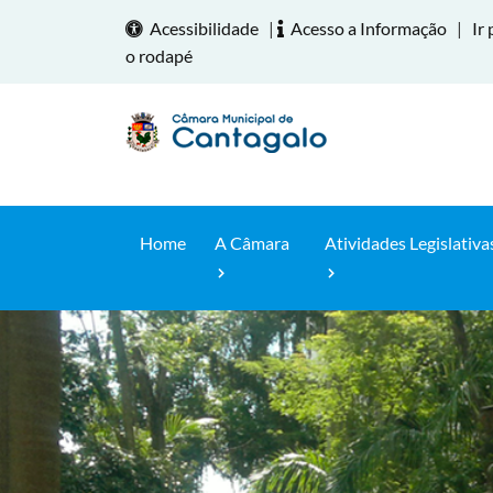
Acessibilidade
|
Acesso a Informação
|
Ir 
o rodapé
Home
A Câmara
Atividades Legislativa