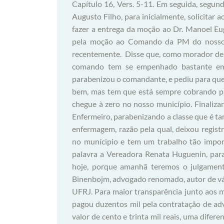
Capítulo 16, Vers. 5-11. Em seguida, segund
Augusto Filho, para inicialmente, solicita
fazer a entrega da moção ao Dr. Manoel Eu
pela moção ao Comando da PM do nosso 
recentemente. Disse que, como morador de 
comando tem se empenhado bastante em p
parabenizou o comandante, e pediu para que e
bem, mas tem que está sempre cobrando pa
chegue à zero no nosso município. Finaliz
Enfermeiro, parabenizando a classe que é t
enfermagem, razão pela qual, deixou regist
no munícipio e tem um trabalho tão impor
palavra a Vereadora Renata Huguenin, para i
hoje, porque amanhã teremos o julgament
Binenbojm, advogado renomado, autor de vári
UFRJ. Para maior transparência junto aos m
pagou duzentos mil pela contratação de adv
valor de cento e trinta mil reais, uma difer