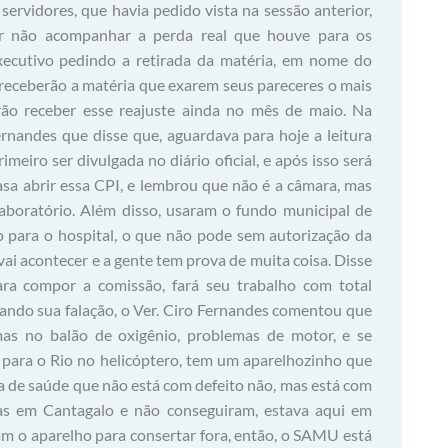
servidores, que havia pedido vista na sessão anterior,
or não acompanhar a perda real que houve para os
executivo pedindo a retirada da matéria, em nome do
 receberão a matéria que exarem seus pareceres o mais
erão receber esse reajuste ainda no mês de maio. Na
ernandes que disse que, aguardava para hoje a leitura
meiro ser divulgada no diário oficial, e após isso será
Casa abrir essa CPI, e lembrou que não é a câmara, mas
aboratório. Além disso, usaram o fundo municipal de
 para o hospital, o que não pode sem autorização da
vai acontecer e a gente tem prova de muita coisa. Disse
ra compor a comissão, fará seu trabalho com total
ando sua falação, o Ver. Ciro Fernandes comentou que
s no balão de oxigênio, problemas de motor, e se
s para o Rio no helicóptero, tem um aparelhozinho que
a de saúde que não está com defeito não, mas está com
inas em Cantagalo e não conseguiram, estava aqui em
am o aparelho para consertar fora, então, o SAMU está