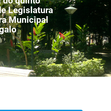
 do quinto
de Legislatura
a Municipal
galo