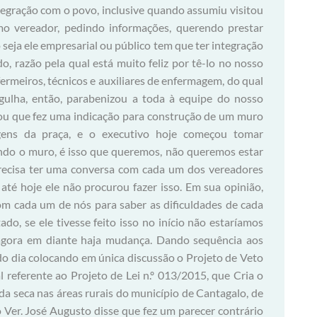
egração com o povo, inclusive quando assumiu visitou
omo vereador, pedindo informações, querendo prestar
seja ele empresarial ou público tem que ter integração
, razão pela qual está muito feliz por tê-lo no nosso
ermeiros, técnicos e auxiliares de enfermagem, do qual
ulha, então, parabenizou a toda à equipe do nosso
tou que fez uma indicação para construção de um muro
gens da praça, e o executivo hoje começou tomar
zendo o muro, é isso que queremos, não queremos estar
precisa ter uma conversa com cada um dos vereadores
até hoje ele não procurou fazer isso. Em sua opinião,
m cada um de nós para saber as dificuldades de cada
ado, se ele tivesse feito isso no início não estaríamos
agora em diante haja mudança. Dando sequência aos
do dia colocando em única discussão o Projeto de Veto
 referente ao Projeto de Lei n.º 013/2015, que Cria o
da seca nas áreas rurais do município de Cantagalo, de
 Ver. José Augusto disse que fez um parecer contrário