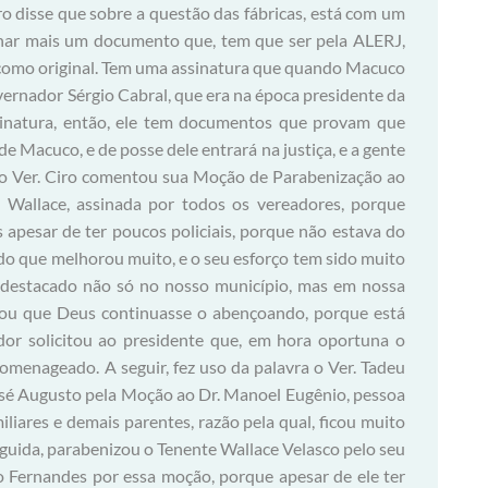
ro disse que sobre a questão das fábricas, está com um
ar mais um documento que, tem que ser pela ALERJ,
á como original. Tem uma assinatura que quando Macuco
vernador Sérgio Cabral, que era na época presidente da
assinatura, então, ele tem documentos que provam que
e Macuco, e de posse dele entrará na justiça, e a gente
, o Ver. Ciro comentou sua Moção de Parabenização ao
e Wallace, assinada por todos os vereadores, porque
 apesar de ter poucos policiais, porque não estava do
do que melhorou muito, e o seu esforço tem sido muito
 destacado não só no nosso município, mas em nossa
ejou que Deus continuasse o abençoando, porque está
ador solicitou ao presidente que, em hora oportuna o
omenageado. A seguir, fez uso da palavra o Ver. Tadeu
José Augusto pela Moção ao Dr. Manoel Eugênio, pessoa
liares e demais parentes, razão pela qual, ficou muito
guida, parabenizou o Tenente Wallace Velasco pelo seu
o Fernandes por essa moção, porque apesar de ele ter