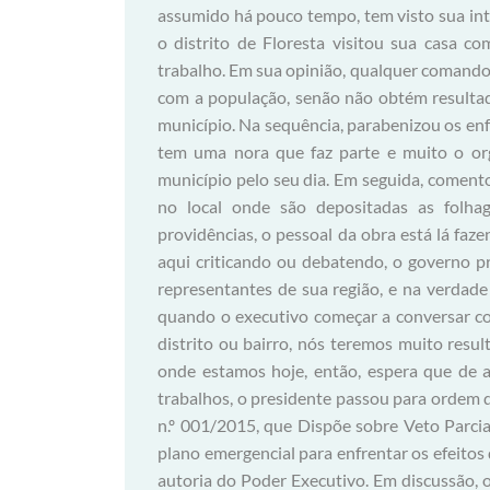
assumido há pouco tempo, tem visto sua int
o distrito de Floresta visitou sua casa c
trabalho. Em sua opinião, qualquer comando 
com a população, senão não obtém resultado
município. Na sequência, parabenizou os enf
tem uma nora que faz parte e muito o org
município pelo seu dia. Em seguida, comen
no local onde são depositadas as folha
providências, o pessoal da obra está lá fa
aqui criticando ou debatendo, o governo 
representantes de sua região, e na verdade 
quando o executivo começar a conversar co
distrito ou bairro, nós teremos muito result
onde estamos hoje, então, espera que de 
trabalhos, o presidente passou para ordem 
n.º 001/2015, que Dispõe sobre Veto Parcial
plano emergencial para enfrentar os efeitos 
autoria do Poder Executivo. Em discussão, o