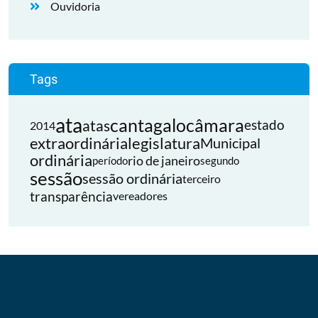
Ouvidoria
Tags
ata
cantagalo
câmara
atas
estado
2014
extraordinária
legislatura
Municipal
ordinária
rio de janeiro
período
segundo
sessão
sessão ordinária
terceiro
transparência
vereadores