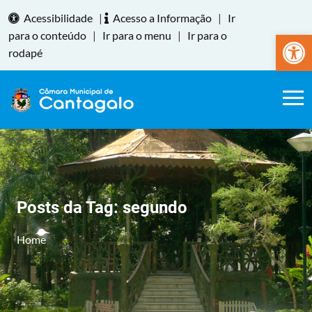
Acessibilidade
|
Acesso a Informação
|
Ir
Abrir a
para o conteúdo
|
Ir para o menu
|
Ir para o
rodapé
Posts da Tag:
segundo
Home