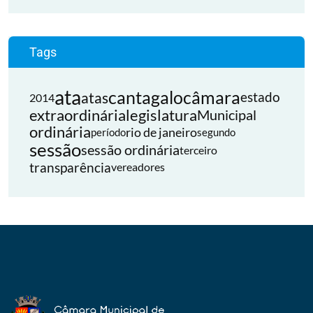
Tags
ata
cantagalo
câmara
atas
estado
2014
extraordinária
legislatura
Municipal
ordinária
rio de janeiro
período
segundo
sessão
sessão ordinária
terceiro
transparência
vereadores