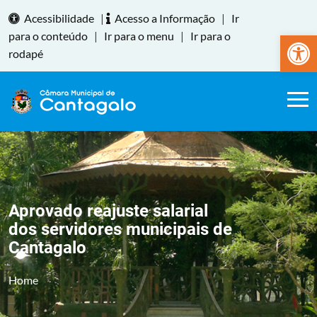
Acessibilidade
|
Acesso a Informação
|
Ir
Abrir a
para o conteúdo
|
Ir para o menu
|
Ir para o
rodapé
Aprovado reajuste salarial
dos servidores municipais de
Cantagalo
Home