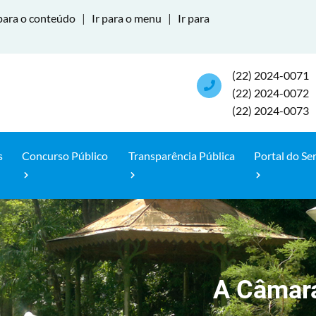
para o conteúdo
|
Ir para o menu
|
Ir para
(22) 2024-0071
(22) 2024-0072
(22) 2024-0073
s
Concurso Público
Transparência Pública
Portal do Se
A Câmar