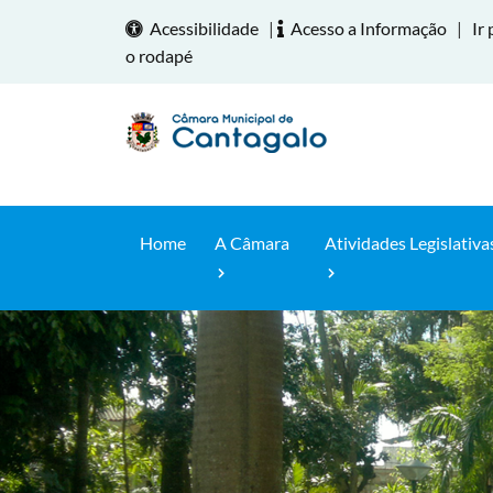
Acessibilidade
|
Acesso a Informação
|
Ir 
o rodapé
Home
A Câmara
Atividades Legislativa