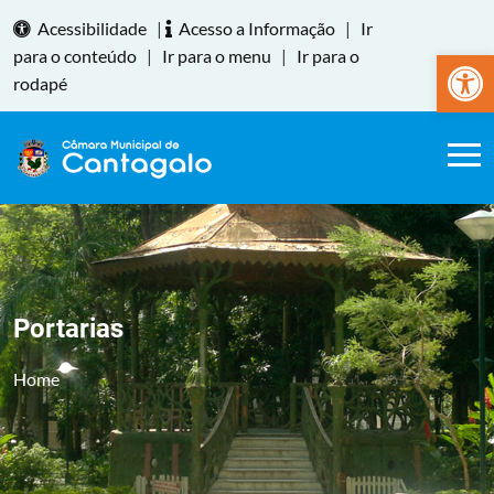
Acessibilidade
|
Acesso a Informação
|
Ir
Abrir a
para o conteúdo
|
Ir para o menu
|
Ir para o
rodapé
Portarias
Home