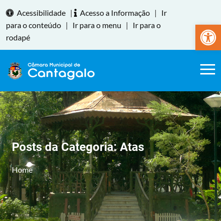
Acessibilidade
|
Acesso a Informação
|
Ir
Abrir a
para o conteúdo
|
Ir para o menu
|
Ir para o
rodapé
Posts da Categoria:
Atas
Home