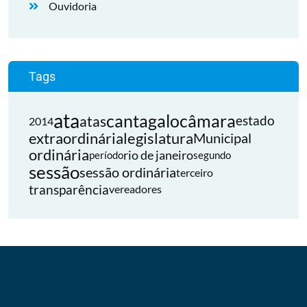
Ouvidoria
Tags
ata
cantagalo
câmara
atas
estado
2014
extraordinária
legislatura
Municipal
ordinária
rio de janeiro
período
segundo
sessão
sessão ordinária
terceiro
transparência
vereadores