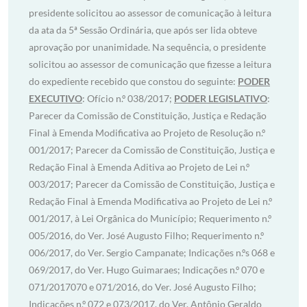
presidente solicitou ao assessor de comunicação à leitura
da ata da 5ª Sessão Ordinária, que após ser lida obteve
aprovação por unanimidade. Na sequência, o presidente
solicitou ao assessor de comunicação que fizesse a leitura
do expediente recebido que constou do seguinte:
PODER
EXECUTIVO
: Ofício n.º 038/2017;
PODER LEGISLATIVO
:
Parecer da Comissão de Constituição, Justiça e Redação
Final à Emenda Modificativa ao Projeto de Resolução n.º
001/2017; Parecer da Comissão de Constituição, Justiça e
Redação Final à Emenda Aditiva ao Projeto de Lei n.º
003/2017; Parecer da Comissão de Constituição, Justiça e
Redação Final à Emenda Modificativa ao Projeto de Lei n.º
001/2017, à Lei Orgânica do Município; Requerimento n.º
005/2016, do Ver. José Augusto Filho; Requerimento n.º
006/2017, do Ver. Sergio Campanate; Indicações n.ºs 068 e
069/2017, do Ver. Hugo Guimaraes; Indicações n.º 070 e
071/2017070 e 071/2016, do Ver. José Augusto Filho;
Indicações n.º 072 e 073/2017, do Ver. Antônio Geraldo