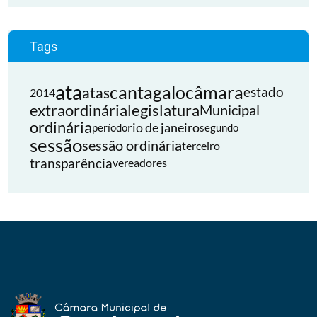
Tags
ata
cantagalo
câmara
atas
estado
2014
extraordinária
legislatura
Municipal
ordinária
rio de janeiro
período
segundo
sessão
sessão ordinária
terceiro
transparência
vereadores