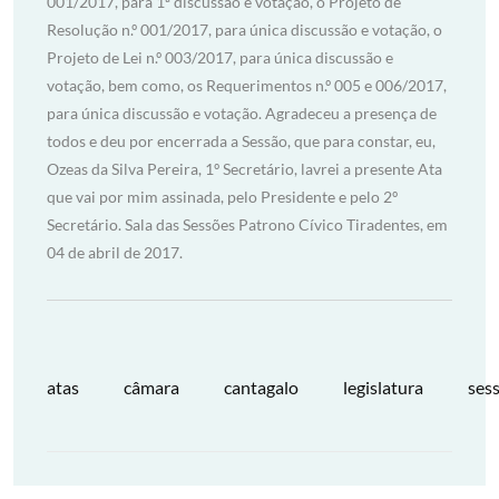
atas
câmara
cantagalo
legislatura
ses