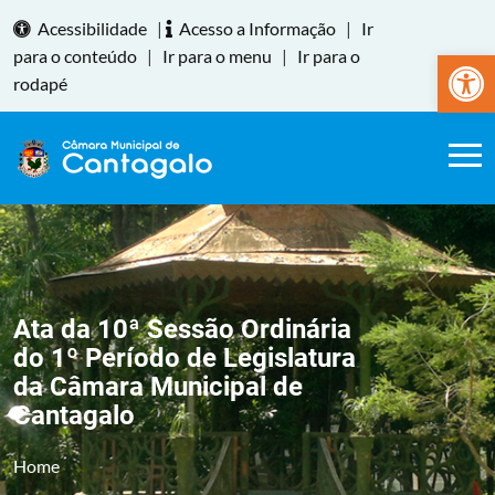
Acessibilidade
|
Acesso a Informação
|
Ir
Abrir a
para o conteúdo
|
Ir para o menu
|
Ir para o
rodapé
Ata da 10ª Sessão Ordinária
do 1º Período de Legislatura
da Câmara Municipal de
Cantagalo
Home