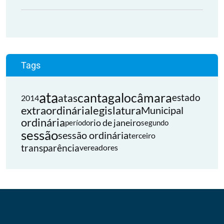
Tags
ata
cantagalo
câmara
atas
estado
2014
extraordinária
legislatura
Municipal
ordinária
rio de janeiro
período
segundo
sessão
sessão ordinária
terceiro
transparência
vereadores