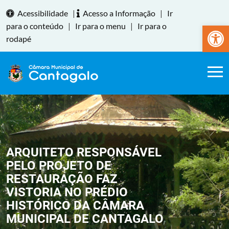
Acessibilidade
|
Acesso a Informação
|
Ir
Abrir a
para o conteúdo
|
Ir para o menu
|
Ir para o
rodapé
ARQUITETO RESPONSÁVEL
PELO PROJETO DE
RESTAURAÇÃO FAZ
VISTORIA NO PRÉDIO
HISTÓRICO DA CÂMARA
MUNICIPAL DE CANTAGALO