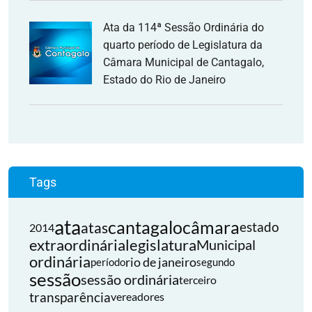
Ata da 114ª Sessão Ordinária do
quarto período de Legislatura da
Câmara Municipal de Cantagalo,
Estado do Rio de Janeiro
Tags
ata
cantagalo
câmara
atas
estado
2014
extraordinária
legislatura
Municipal
ordinária
rio de janeiro
período
segundo
sessão
sessão ordinária
terceiro
transparência
vereadores