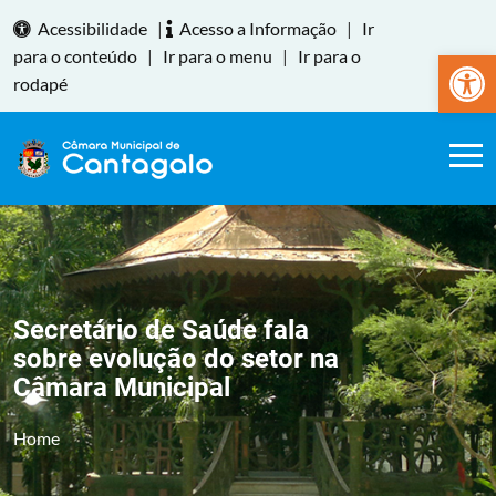
Acessibilidade
|
Acesso a Informação
|
Ir
Abrir a
para o conteúdo
|
Ir para o menu
|
Ir para o
rodapé
Secretário de Saúde fala
sobre evolução do setor na
Câmara Municipal
Home