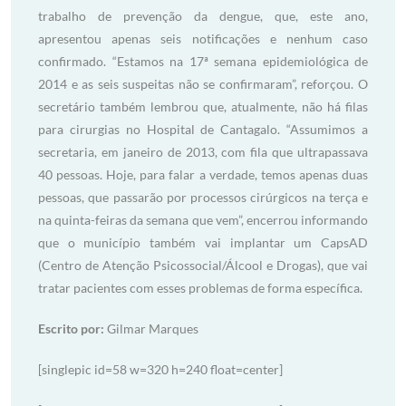
trabalho de prevenção da dengue, que, este ano,
apresentou apenas seis notificações e nenhum caso
confirmado. “Estamos na 17ª semana epidemiológica de
2014 e as seis suspeitas não se confirmaram”, reforçou. O
secretário também lembrou que, atualmente, não há filas
para cirurgias no Hospital de Cantagalo. “Assumimos a
secretaria, em janeiro de 2013, com fila que ultrapassava
40 pessoas. Hoje, para falar a verdade, temos apenas duas
pessoas, que passarão por processos cirúrgicos na terça e
na quinta-feiras da semana que vem”, encerrou informando
que o município também vai implantar um CapsAD
(Centro de Atenção Psicossocial/Álcool e Drogas), que vai
tratar pacientes com esses problemas de forma específica.
Escrito por:
Gilmar Marques
[singlepic id=58 w=320 h=240 float=center]