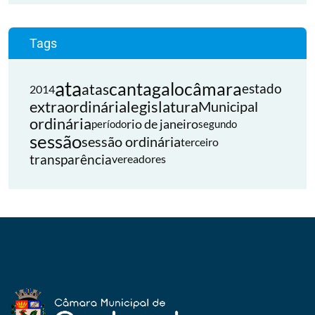
Tags
ata
cantagalo
câmara
atas
estado
2014
extraordinária
legislatura
Municipal
ordinária
rio de janeiro
período
segundo
sessão
sessão ordinária
terceiro
transparência
vereadores