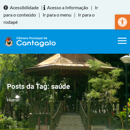
Acessibilidade
|
Acesso a Informação
|
Ir
Abrir a
para o conteúdo
|
Ir para o menu
|
Ir para o
rodapé
Posts da Tag:
saúde
Home