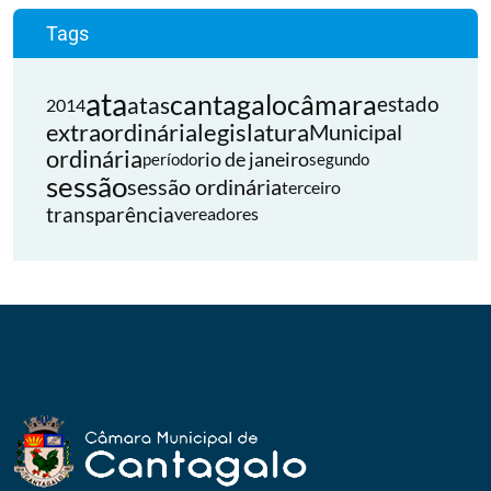
Tags
ata
cantagalo
câmara
atas
estado
2014
extraordinária
legislatura
Municipal
ordinária
rio de janeiro
período
segundo
sessão
sessão ordinária
terceiro
transparência
vereadores