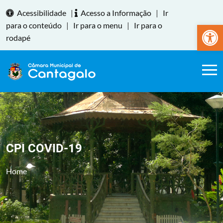
Acessibilidade
|
Acesso a Informação
|
Ir
Abrir a
para o conteúdo
|
Ir para o menu
|
Ir para o
rodapé
CPI COVID-19
Home