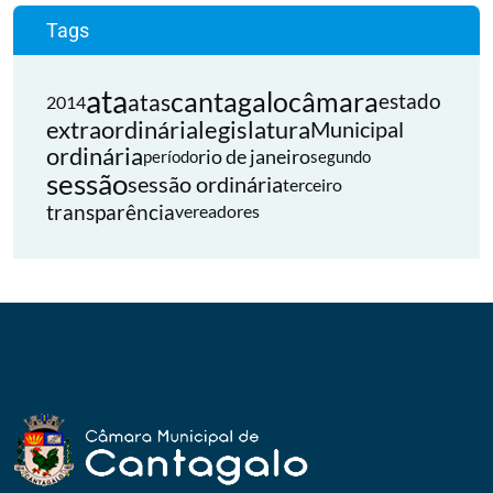
Tags
ata
cantagalo
câmara
atas
estado
2014
extraordinária
legislatura
Municipal
ordinária
rio de janeiro
período
segundo
sessão
sessão ordinária
terceiro
transparência
vereadores