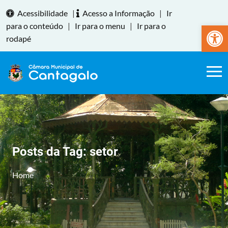
Acessibilidade
|
Acesso a Informação
|
Ir
Abrir a
para o conteúdo
|
Ir para o menu
|
Ir para o
rodapé
Posts da Tag:
setor
Home