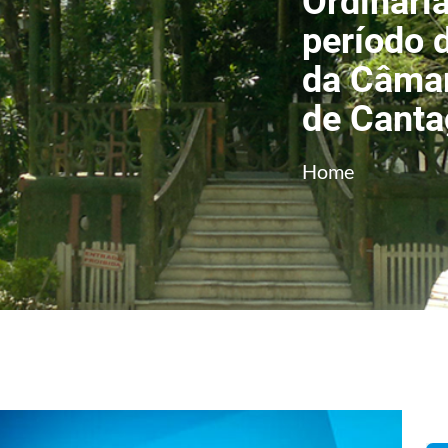
Ordinári
período 
da Câmar
de Canta
Home