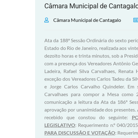
Câmara Municipal de Cantagal
Câmara Municipal de Cantagalo
Ata da 188ª Sessão Ordinária do sexto perí
Estado do Rio de Janeiro, realizada aos vint
dezoito horas e trinta minutos, sob a Pre
com a presença dos Vereadores Antônio Ge
Ladeira, Rafael Silva Carvalhaes, Renata
exceção dos Vereadores Carlos Tadeu da Silv
e Jorge Carlos Carvalho Quindeler. Em s
Carvalhaes para compor a Mesa como 2º 
comunicação a leitura da Ata da 186º Sess
aprovação por unanimidade dos presentes. A 
recebido que constou do seguinte:
P
LEGISLATIVO
: Requerimento n.º 040/2015
PARA DISCUSSÃO E VOTAÇÃO
: Requerim