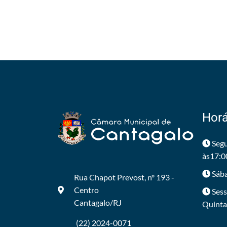
Horá
Segu
às17:0
Sába
Rua Chapot Prevost, nº 193 -
Centro
Sess
Cantagalo/RJ
Quintas
(22) 2024-0071