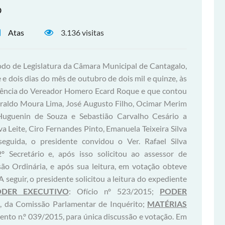
o
Atas
3.136 visitas
odo de Legislatura da Câmara Municipal de Cantagalo,
e e dois dias do mês de outubro de dois mil e quinze, às
sidência do Vereador Homero Ecard Roque e que contou
raldo Moura Lima, José Augusto Filho, Ocimar Merim
 Huguenin de Souza e Sebastião Carvalho Cesário a
a Leite, Ciro Fernandes Pinto, Emanuela Teixeira Silva
eguida, o presidente convidou o Ver. Rafael Silva
Secretário e, após isso solicitou ao assessor de
ão Ordinária, e após sua leitura, em votação obteve
seguir, o presidente solicitou a leitura do expediente
ODER EXECUTIVO
: Ofício nº 523/2015;
PODER
, da Comissão Parlamentar de Inquérito;
MATÉRIAS
ento n.º 039/2015, para única discussão e votação. Em