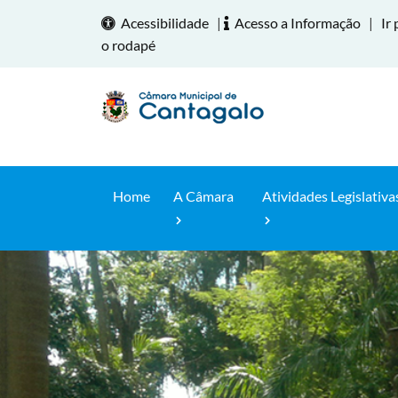
Acessibilidade
|
Acesso a Informação
|
Ir 
o rodapé
Home
A Câmara
Atividades Legislativa