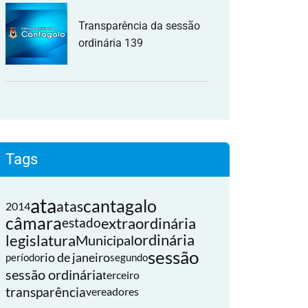
Transparência da sessão
ordinária 139
Tags
ata
cantagalo
atas
2014
câmara
extraordinária
estado
legislatura
ordinária
Municipal
sessão
rio de janeiro
período
segundo
sessão ordinária
terceiro
transparência
vereadores