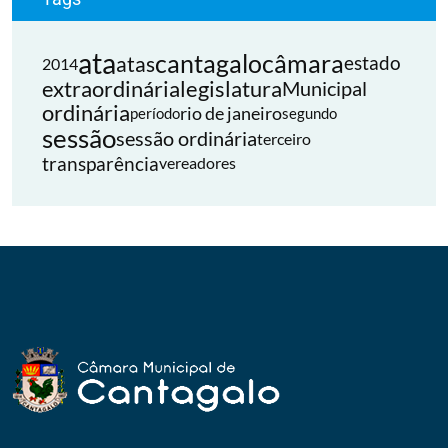
ata
cantagalo
câmara
atas
estado
2014
extraordinária
legislatura
Municipal
ordinária
rio de janeiro
período
segundo
sessão
sessão ordinária
terceiro
transparência
vereadores