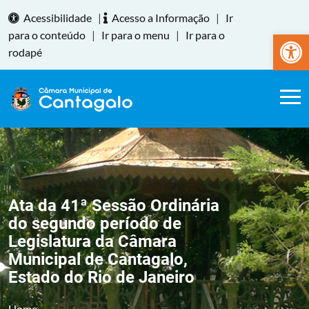
Acessibilidade
|
Acesso a Informação
|
Ir
Abrir a
para o conteúdo
|
Ir para o menu
|
Ir para o
rodapé
Ata da 41ª Sessão Ordinária
do segundo período de
Legislatura da Câmara
Municipal de Cantagalo,
Estado do Rio de Janeiro
Home