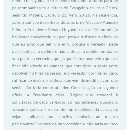
Filho. Em seguida, a Presidente convidou a todos para de
pé acompanharem a leitura do Evangelho de Jesus Cristo,
segundo Mateus, Capítulo 23, Vers. 23-26. Na sequência,
após a audição dos ofícios de autoria do Ver. José Augusto
Filho, a Presidente Renata Huguenin disse: “Como nós já
havíamos conversado, eu pedi para que fizesse o ofício, só
que eu acho que tem um erro, porque o vereador pede
para retificar o pedido e não ratificar o pedido, então, eu
vou pedir ao vereador, que já que é um documento que vai
ficar oficializado na câmara, que corrigisse, a gente pode
devolver no final da sessão, e o vereador corrige no caso,
ratificar ao invés de retificar, que vem de modificar, porque
senão não teria como atender. Com relação ao segundo
ofício, a Presidente disse: “Lógico que atenderá à
solicitação de cada vereador, só não entendeu quando o
vereador coloca, “no caso de improcedência da acusação,
sejam aplicadas as sanções cabíveis ao decoro
parlamentar”, no caso de improcedência, não seria no caso