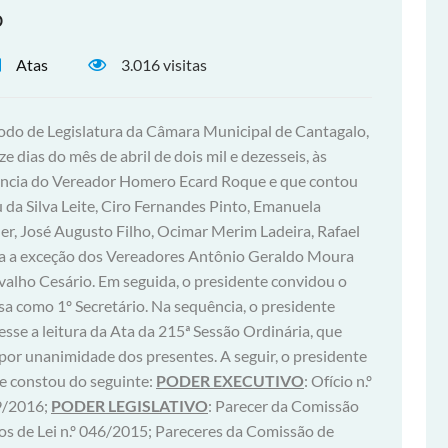
o
Atas
3.016 visitas
íodo de Legislatura da Câmara Municipal de Cantagalo,
e dias do mês de abril de dois mil e dezesseis, às
idência do Vereador Homero Ecard Roque e que contou
da Silva Leite, Ciro Fernandes Pinto, Emanuela
ler, José Augusto Filho, Ocimar Merim Ladeira, Rafael
za a exceção dos Vereadores Antônio Geraldo Moura
valho Cesário. Em seguida, o presidente convidou o
a como 1º Secretário. Na sequência, o presidente
esse a leitura da Ata da 215ª Sessão Ordinária, que
 por unanimidade dos presentes. A seguir, o presidente
ue constou do seguinte:
PODER EXECUTIVO
: Ofício n.º
9/2016;
PODER LEGISLATIVO
: Parecer da Comissão
tos de Lei n.º 046/2015; Pareceres da Comissão de