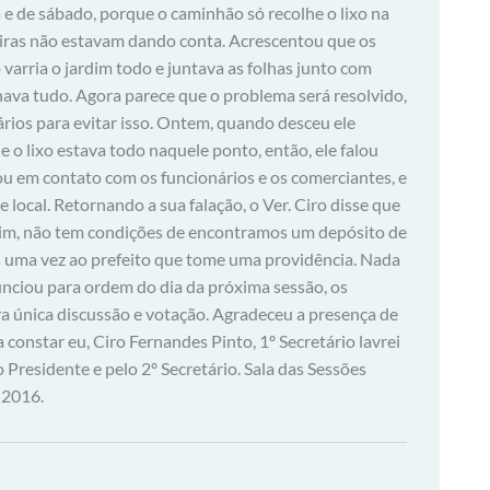
a e de sábado, porque o caminhão só recolhe o lixo na
xeiras não estavam dando conta. Acrescentou que os
o varria o jardim todo e juntava as folhas junto com
alhava tudo. Agora parece que o problema será resolvido,
ários para evitar isso. Ontem, quando desceu ele
e o lixo estava todo naquele ponto, então, ele falou
ou em contato com os funcionários e os comerciantes, e
local. Retornando a sua falação, o Ver. Ciro disse que
sim, não tem condições de encontramos um depósito de
mais uma vez ao prefeito que tome uma providência. Nada
unciou para ordem do dia da próxima sessão, os
ra única discussão e votação. Agradeceu a presença de
 constar eu, Ciro Fernandes Pinto, 1º Secretário lavrei
 Presidente e pelo 2º Secretário. Sala das Sessões
 2016.