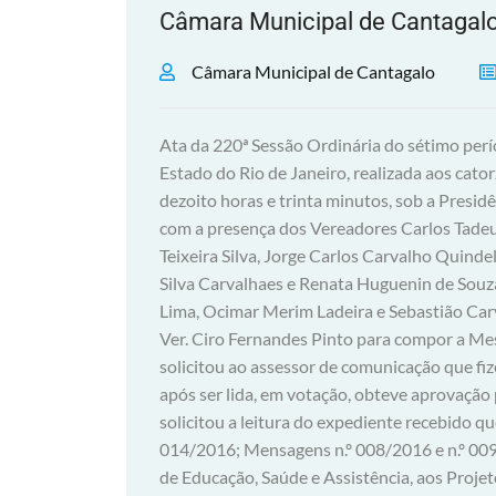
Câmara Municipal de Cantagal
Câmara Municipal de Cantagalo
Ata da 220ª Sessão Ordinária do sétimo per
Estado do Rio de Janeiro, realizada aos catorz
dezoito horas e trinta minutos, sob a Pres
com a presença dos Vereadores Carlos Tadeu 
Teixeira Silva, Jorge Carlos Carvalho Quinde
Silva Carvalhaes e Renata Huguenin de Sou
Lima, Ocimar Merim Ladeira e Sebastião Car
Ver. Ciro Fernandes Pinto para compor a Mes
solicitou ao assessor de comunicação que fiz
após ser lida, em votação, obteve aprovação
solicitou a leitura do expediente recebido q
014/2016; Mensagens n.º 008/2016 e n.º 00
de Educação, Saúde e Assistência, aos Proje