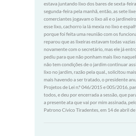
estava juntando lixo dos bares de sexta-feir
segunda-feira pela manhã, então, as sete li
comerciantes jogavam o lixo ali e o jardineir
esse lixo, cachorro ia lá mexia no lixo e esp
porque foi feita uma reunião com os funcion
reparou que as lixeiras estavam todas vazias 
novamente com o secretário, mas ele já entr
pediu para que não ponham mais lixo naquele 
não tem condições de o jardim continuar as
lixo no jardim, razão pela qual., solicitou 
mais havendo a ser tratado, o presidente an
Projetos de Lei n.º 046/2015 e 005/2016, pa
todos, e deu por encerrada a sessão, que para
a presente ata que vai por mim assinada, pelo
Patrono Cívico Tiradentes, em 14 de abril de