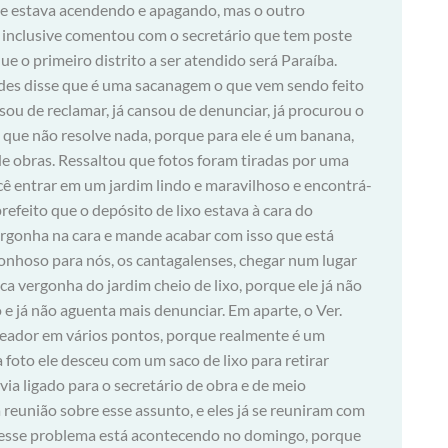
ue estava acendendo e apagando, mas o outro
 inclusive comentou com o secretário que tem poste
e o primeiro distrito a ser atendido será Paraíba.
ndes disse que é uma sacanagem o que vem sendo feito
sou de reclamar, já cansou de denunciar, já procurou o
 o que não resolve nada, porque para ele é um banana,
de obras. Ressaltou que fotos foram tiradas por uma
cê entrar em um jardim lindo e maravilhoso e encontrá-
prefeito que o depósito de lixo estava à cara do
vergonha na cara e mande acabar com isso que está
onhoso para nós, os cantagalenses, chegar num lugar
ca vergonha do jardim cheio de lixo, porque ele já não
e já não aguenta mais denunciar. Em aparte, o Ver.
reador em vários pontos, porque realmente é um
 foto ele desceu com um saco de lixo para retirar
ia ligado para o secretário de obra e de meio
eunião sobre esse assunto, e eles já se reuniram com
e esse problema está acontecendo no domingo, porque