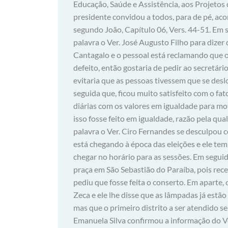
Educação, Saúde e Assistência, aos Projetos 
presidente convidou a todos, para de pé, ac
segundo João, Capítulo 06, Vers. 44-51. Em s
palavra o Ver. José Augusto Filho para dize
Cantagalo e o pessoal está reclamando que o
defeito, então gostaria de pedir ao secretári
evitaria que as pessoas tivessem que se des
seguida que, ficou muito satisfeito com o fat
diárias com os valores em igualdade para moto
isso fosse feito em igualdade, razão pela qual
palavra o Ver. Ciro Fernandes se desculpou c
está chegando à época das eleições e ele te
chegar no horário para as sessões. Em segui
praça em São Sebastião do Paraíba, pois rec
pediu que fosse feita o conserto. Em aparte,
Zeca e ele lhe disse que as lâmpadas já estão
mas que o primeiro distrito a ser atendido 
Emanuela Silva confirmou a informação do Ver