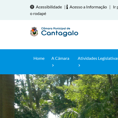
Acessibilidade
|
Acesso a Informação
|
Ir 
o rodapé
Home
A Câmara
Atividades Legislativa