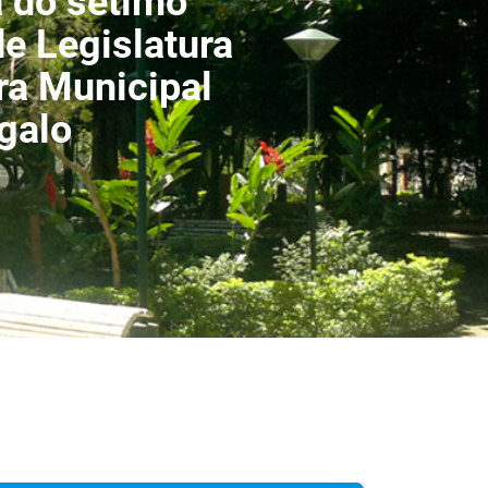
a do sétimo
de Legislatura
a Municipal
galo