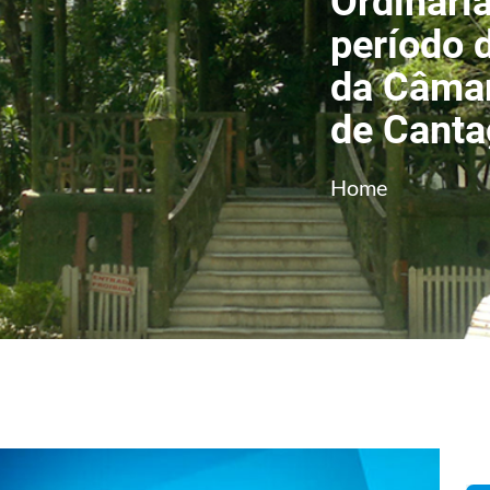
Ordinári
período 
da Câmar
de Canta
Home