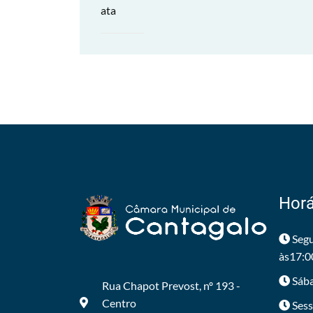
ata
Horá
Segu
às17:0
Sába
Rua Chapot Prevost, nº 193 -
Centro
Sess