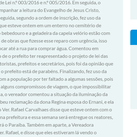
de Lei n.º 003/2016 e n.º 005/2016. Em seguida, o
ompanhar a leitura do Evangelho de Jesus Cristo,
eguida, segundo a ordem de inscrição, fez uso da
r que esteve ontem em um enterro no cemitério de
 bebedouro e a geladeira da capela velório estão com
o de obras que fizesse esse reparo com urgência, isso
locar até a rua para comprar água. Comentou em
o de o prefeito ter reapresentado o projeto de lei das
ristas, prefeitos e secretários, pois foi da opinião que
 o prefeito está de parabéns. Finalizando, fez uso da
om a população por ter faltado a algumas sessões, pois
m alguns compromissos de viagem, o que impossibilitar
da, o vereador comentou a situação da iluminação da
ebeu reclamação da dona Regina esposa do Ernani, e ela
 o Ver. Rafael Carvalhaes disse que esteve ontem com o
 na prefeitura e essa semana será entregue os reatores,
será o Paraíba. Também em aparte, a Vereadora
. Rafael, e disse que eles estiveram lá vendo o