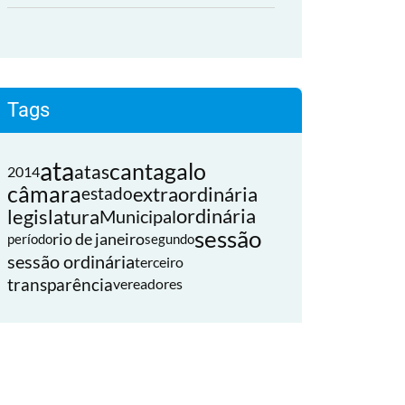
Tags
ata
cantagalo
atas
2014
câmara
extraordinária
estado
legislatura
ordinária
Municipal
sessão
rio de janeiro
período
segundo
sessão ordinária
terceiro
transparência
vereadores