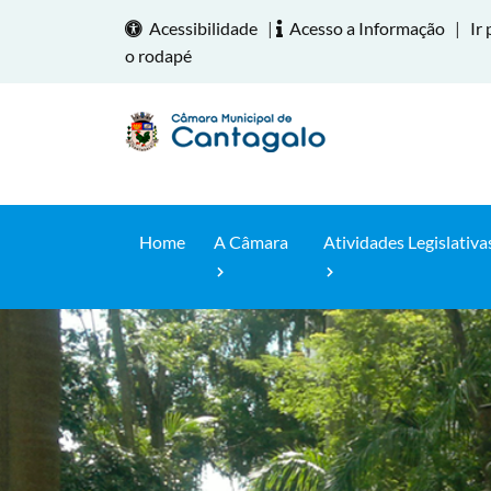
Acessibilidade
|
Acesso a Informação
|
Ir 
o rodapé
Home
A Câmara
Atividades Legislativa