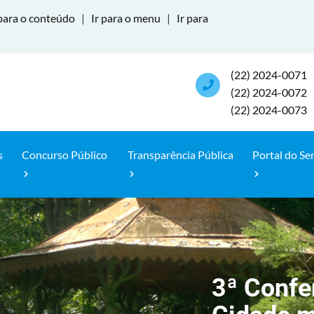
para o conteúdo
|
Ir para o menu
|
Ir para
(22) 2024-0071
(22) 2024-0072
(22) 2024-0073
s
Concurso Público
Transparência Pública
Portal do Se
3ª Confe