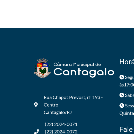
Horá
Segu
às17:0
Sába
Rua Chapot Prevost, nº 193 -
Centro
Sess
Cantagalo/RJ
Quintas
(22) 2024-0071
Fale
(22) 2024-0072