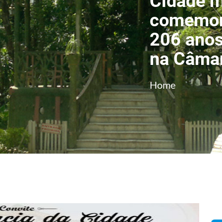
Cidade m
comemor
206 anos
na Câmar
Home