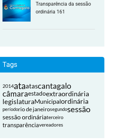
Transparência da sessão
ordinária 161
Tags
ata
cantagalo
atas
2014
câmara
extraordinária
estado
legislatura
ordinária
Municipal
sessão
rio de janeiro
período
segundo
sessão ordinária
terceiro
transparência
vereadores