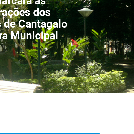
arcará as
ações dos
 de Cantagalo
a Municipal