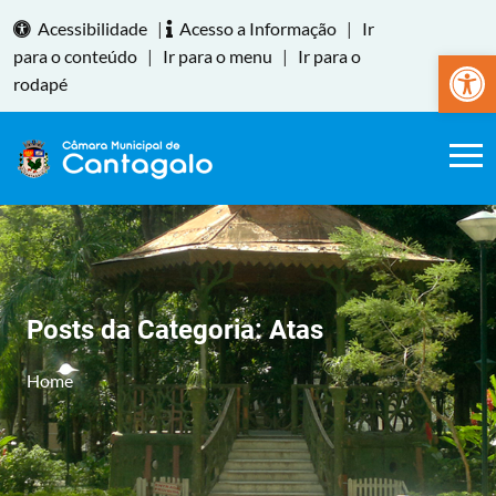
Acessibilidade
|
Acesso a Informação
|
Ir
Abrir a
para o conteúdo
|
Ir para o menu
|
Ir para o
rodapé
Posts da Categoria:
Atas
Home