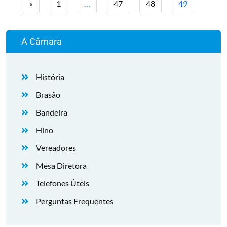
«
1
…
47
48
49
A Câmara
História
Brasão
Bandeira
Hino
Vereadores
Mesa Diretora
Telefones Úteis
Perguntas Frequentes