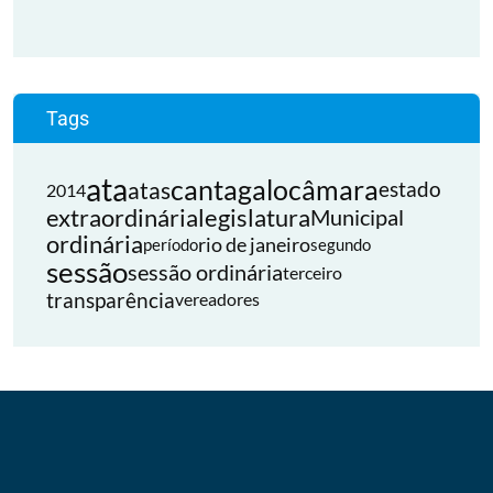
Tags
ata
cantagalo
câmara
atas
estado
2014
extraordinária
legislatura
Municipal
ordinária
rio de janeiro
período
segundo
sessão
sessão ordinária
terceiro
transparência
vereadores