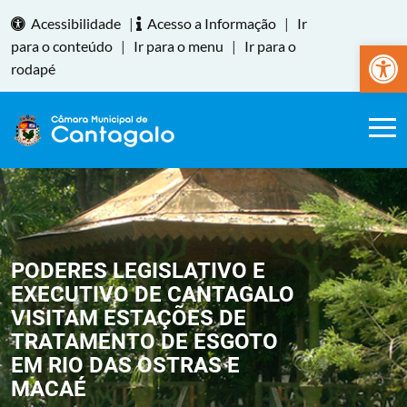
Acessibilidade
|
Acesso a Informação
|
Ir
Abrir a
para o conteúdo
|
Ir para o menu
|
Ir para o
rodapé
PODERES LEGISLATIVO E
EXECUTIVO DE CANTAGALO
VISITAM ESTAÇÕES DE
TRATAMENTO DE ESGOTO
EM RIO DAS OSTRAS E
MACAÉ