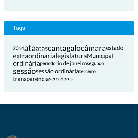
Tags
ata
cantagalo
câmara
atas
estado
2014
extraordinária
legislatura
Municipal
ordinária
rio de janeiro
período
segundo
sessão
sessão ordinária
terceiro
transparência
vereadores