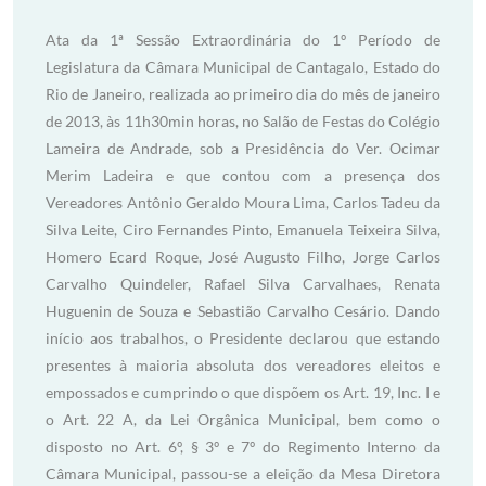
Ata da 1ª Sessão Extraordinária do 1º Período de
Legislatura da Câmara Municipal de Cantagalo, Estado do
Rio de Janeiro, realizada ao primeiro dia do mês de janeiro
de 2013, às 11h30min horas, no Salão de Festas do Colégio
Lameira de Andrade, sob a Presidência do Ver. Ocimar
Merim Ladeira e que contou com a presença dos
Vereadores Antônio Geraldo Moura Lima, Carlos Tadeu da
Silva Leite, Ciro Fernandes Pinto, Emanuela Teixeira Silva,
Homero Ecard Roque, José Augusto Filho, Jorge Carlos
Carvalho Quindeler, Rafael Silva Carvalhaes, Renata
Huguenin de Souza e Sebastião Carvalho Cesário. Dando
início aos trabalhos, o Presidente declarou que estando
presentes à maioria absoluta dos vereadores eleitos e
empossados e cumprindo o que dispõem os Art. 19, Inc. I e
o Art. 22 A, da Lei Orgânica Municipal, bem como o
disposto no Art. 6º, § 3º e 7º do Regimento Interno da
Câmara Municipal, passou-se a eleição da Mesa Diretora