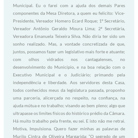
Municipal. Eu o farei com a ajuda dos demais Pares
componentes da Mesa Diretora, a quem eu felicito: Vice-
Presidente, Vereador Homero Ecard Roque; 1º Secretário,
Vereador Antônio Geraldo Moura Lima; 2ª Secretária,
Vereadora Emanuela Teixeira Silva. Não diria ter sido um
sonho realizado. Mas, a vontade concretizada de que,
juntos, possamos fazer um legislativo mais forte e atuante;
com olhos vidrados nos cantagalenses, no
desenvolvimento do Município, e na boa relação com o
Executivo Municipal e o Judiciário; primando pela
independência e liberdade. Aos servidores desta Casa,
todos conhecidos meus da legislatura passada, proponho
uma parceria, alicerçada no respeito, na confiança, na
ajuda mútua e no trabalho; visando ao bem pleno; algo que
ultrapasse os limites físicos do histórico prédio da Câmara.
Há muito trabalho pela frente, eu sei. E isto não me retrai.
Motiva, Impulsiona. Quero fazer minhas as palavras de
Murilo Cintra de Oliveira Margarida: “O segredo de um