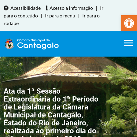
Acessibilidade
|
Acesso a Informação
|
Ir
Abrir a
para o conteúdo
|
Ir para o menu
|
Ir para o
rodapé
Ata da 1ª Sessão
Extraordinária do 1º Período
de Legislatura da Câmara
Municipal de Cantagalo,
Estado do Rio de Janeiro,
realizada ao primeiro dia do