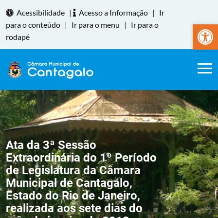
Acessibilidade
|
Acesso a Informação
|
Ir
Abrir a
para o conteúdo
|
Ir para o menu
|
Ir para o
rodapé
Ata da 3ª Sessão
Extraordinária do 1º Período
de Legislatura da Câmara
Municipal de Cantagalo,
Estado do Rio de Janeiro,
realizada aos sete dias do