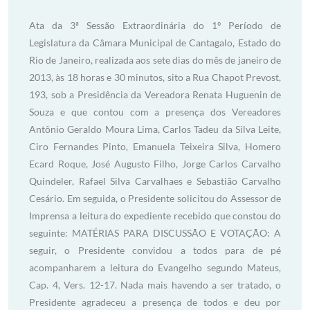
Ata da 3ª Sessão Extraordinária do 1º Período de
Legislatura da Câmara Municipal de Cantagalo, Estado do
Rio de Janeiro, realizada aos sete dias do mês de janeiro de
2013, às 18 horas e 30 minutos, sito a Rua Chapot Prevost,
193, sob a Presidência da Vereadora Renata Huguenin de
Souza e que contou com a presença dos Vereadores
Antônio Geraldo Moura Lima, Carlos Tadeu da Silva Leite,
Ciro Fernandes Pinto, Emanuela Teixeira Silva, Homero
Ecard Roque, José Augusto Filho, Jorge Carlos Carvalho
Quindeler, Rafael Silva Carvalhaes e Sebastião Carvalho
Cesário. Em seguida, o Presidente solicitou do Assessor de
Imprensa a leitura do expediente recebido que constou do
seguinte: MATÉRIAS PARA DISCUSSÃO E VOTAÇÃO: A
seguir, o Presidente convidou a todos para de pé
acompanharem a leitura do Evangelho segundo Mateus,
Cap. 4, Vers. 12-17. Nada mais havendo a ser tratado, o
Presidente agradeceu a presença de todos e deu por