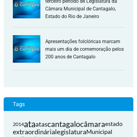
terceiro período de Legislatura da
Câmara Municipal de Cantagalo,
Estado do Rio de Janeiro
Apresentações folclóricas marcam
mais um dia de comemoração pelos
200 anos de Cantagalo
Tags
ata
cantagalo
câmara
atas
estado
2014
extraordinária
legislatura
Municipal