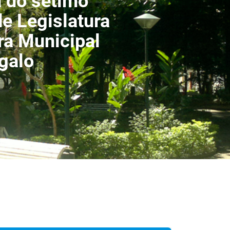
a do sétimo
de Legislatura
a Municipal
galo