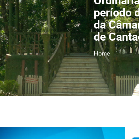
Ordinári
período 
da Câmar
de Canta
Home