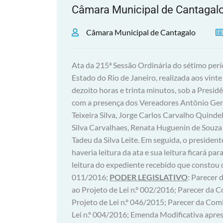
Câmara Municipal de Cantagal
Câmara Municipal de Cantagalo
Ata da 215ª Sessão Ordinária do sétimo per
Estado do Rio de Janeiro, realizada aos vinte
dezoito horas e trinta minutos, sob a Pres
com a presença dos Vereadores Antônio Ger
Teixeira Silva, Jorge Carlos Carvalho Quinde
Silva Carvalhaes, Renata Huguenin de Souza 
Tadeu da Silva Leite. Em seguida, o presiden
haveria leitura da ata e sua leitura ficará par
leitura do expediente recebido que constou 
011/2016;
PODER LEGISLATIVO
: Parecer 
ao Projeto de Lei n.º 002/2016; Parecer da C
Projeto de Lei n.º 046/2015; Parecer da Com
Lei n.º 004/2016; Emenda Modificativa apresen