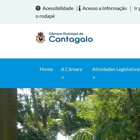
Acessibilidade
|
Acesso a Informação
|
Ir 
o rodapé
Home
A Câmara
Atividades Legislativa