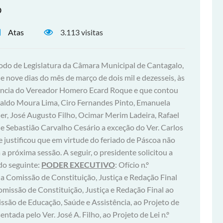
o
Atas
3.113 visitas
íodo de Legislatura da Câmara Municipal de Cantagalo,
 e nove dias do mês de março de dois mil e dezesseis, às
idência do Vereador Homero Ecard Roque e que contou
aldo Moura Lima, Ciro Fernandes Pinto, Emanuela
ler, José Augusto Filho, Ocimar Merim Ladeira, Rafael
e Sebastião Carvalho Cesário a exceção do Ver. Carlos
te justificou que em virtude do feriado de Páscoa não
a a próxima sessão. A seguir, o presidente solicitou a
do seguinte:
PODER EXECUTIVO
: Ofício n.º
da Comissão de Constituição, Justiça e Redação Final
omissão de Constituição, Justiça e Redação Final ao
issão de Educação, Saúde e Assistência, ao Projeto de
tada pelo Ver. José A. Filho, ao Projeto de Lei n.º