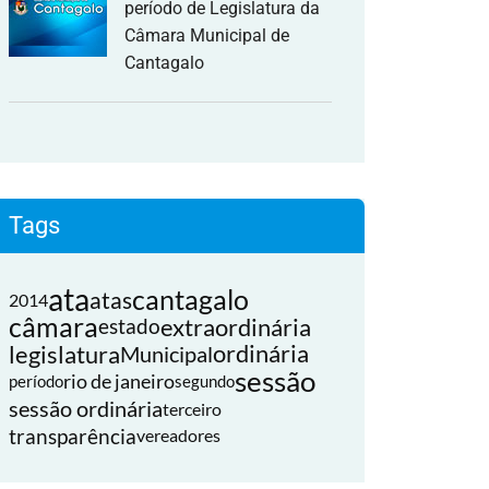
período de Legislatura da
Câmara Municipal de
Cantagalo
Tags
ata
cantagalo
atas
2014
câmara
extraordinária
estado
legislatura
ordinária
Municipal
sessão
rio de janeiro
período
segundo
sessão ordinária
terceiro
transparência
vereadores