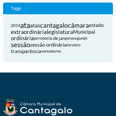
Tags
ata
cantagalo
câmara
atas
estado
2014
extraordinária
legislatura
Municipal
ordinária
rio de janeiro
período
segundo
sessão
sessão ordinária
terceiro
transparência
vereadores