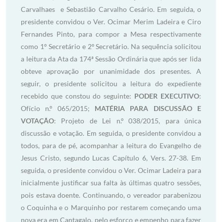
Carvalhaes e Sebastião Carvalho Cesário. Em seguida, o
presidente convidou o Ver. Ocimar Merim Ladeira e Ciro
Fernandes Pinto, para compor a Mesa respectivamente
como 1º Secretário e 2º Secretário. Na sequência solicitou
a leitura da Ata da 174ª Sessão Ordinária que após ser lida
obteve aprovação por unanimidade dos presentes. A
seguir, o presidente solicitou a leitura do expediente
recebido que constou do seguinte:
PODER EXECUTIVO
:
Ofício n.º 065/2015;
MATÉRIA PARA DISCUSSÃO E
VOTAÇÃO
: Projeto de Lei n.º 038/2015, para única
discussão e votação. Em seguida, o presidente convidou a
todos, para de pé, acompanhar a leitura do Evangelho de
Jesus Cristo, segundo Lucas Capítulo 6, Vers. 27-38. Em
seguida, o presidente convidou o Ver. Ocimar Ladeira para
inicialmente justificar sua falta às últimas quatro sessões,
pois estava doente. Continuando, o vereador parabenizou
o Coquinha e o Marquinho por restarem começando uma
nova era em Cantagalo, pelo esforço e empenho para fazer