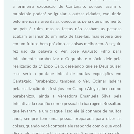
a primeira exposição de Cantagalo, porque assim o
município poderá se igualar a outras cidades, evoluindo
pelo menos na área da agropecuária, pena que o momento
no país é ruim, mas as festas não acabam as pessoas
acabam arranjando um jeito de fazê-las, mas espera que
em um futuro bem próximo as coisas melhorem. A seguir,
fez uso da palavra o Ver. José Augusto Filho para
inicialmente parabenizar o Coquinha e o sócio dele pela
realização da 1ª Expo Galo, desejando que se Deus quiser
esse será o pontapé inicial de muitas exposições em
Cantagalo. Parabenizou também, o Ver. Ocimar ladeira
pela realização dos festejos em Campo Alegre, bem como
parabenizou ainda a Vereadora Emanuela Silva pela
iniciativa da reunião com o pessoal da barragem. Ressaltou
que levaram lá um craque, isso ele já conhece de muitos
anos, sempre tem uma pessoa preparada para dizer as
coisas, quando você contesta ele responde com o que você
disse, ele nunca está errado e você nunca está errado.