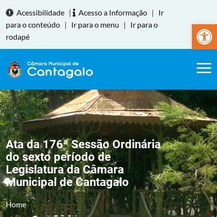
Acessibilidade
|
Acesso a Informação
|
Ir
Abrir a
para o conteúdo
|
Ir para o menu
|
Ir para o
rodapé
Ata da 176ª Sessão Ordinária
do sexto período de
Legislatura da Câmara
Municipal de Cantagalo
Home