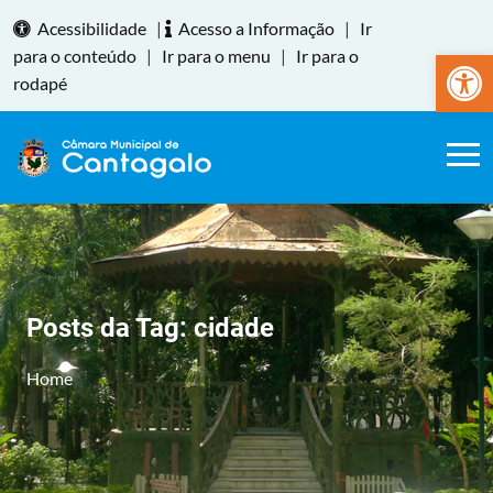
Acessibilidade
|
Acesso a Informação
|
Ir
Abrir a
para o conteúdo
|
Ir para o menu
|
Ir para o
rodapé
Posts da Tag:
cidade
Home