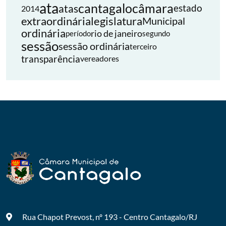
ata
cantagalo
câmara
atas
estado
2014
extraordinária
legislatura
Municipal
ordinária
rio de janeiro
período
segundo
sessão
sessão ordinária
terceiro
transparência
vereadores
Rua Chapot Prevost, nº 193 - Centro
Cantagalo/RJ