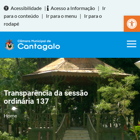
Acessibilidade
|
Acesso a Informação
|
Ir
Abrir a
para o conteúdo
|
Ir para o menu
|
Ir para o
rodapé
Transparência da sessão
ordinária 137
Home