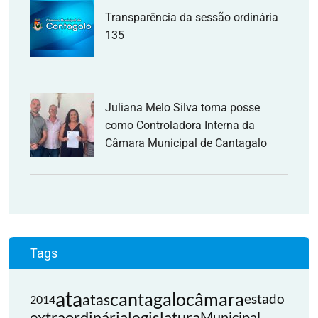
Transparência da sessão ordinária
135
Juliana Melo Silva toma posse
como Controladora Interna da
Câmara Municipal de Cantagalo
Tags
ata
cantagalo
câmara
atas
estado
2014
extraordinária
legislatura
Municipal