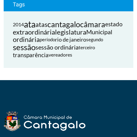
Tags
ata
cantagalo
câmara
atas
estado
2014
extraordinária
legislatura
Municipal
ordinária
rio de janeiro
período
segundo
sessão
sessão ordinária
terceiro
transparência
vereadores