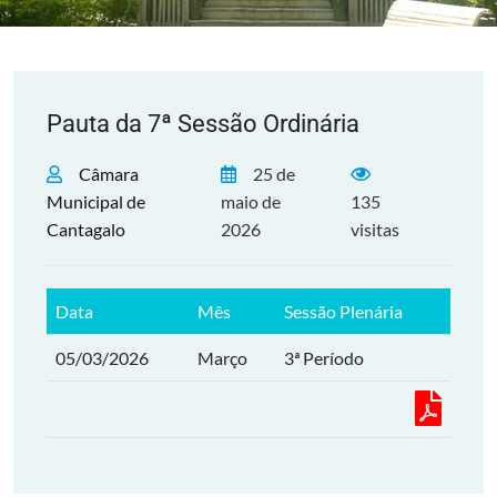
Pauta da 7ª Sessão Ordinária
Câmara
25 de
Municipal de
maio de
135
Cantagalo
2026
visitas
Data
Mês
Sessão Plenária
05/03/2026
Março
3ª Período