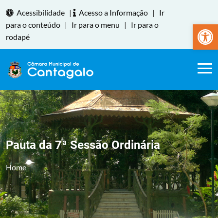
Acessibilidade
|
Acesso a Informação
|
Ir
Abrir a
para o conteúdo
|
Ir para o menu
|
Ir para o
rodapé
Pauta da 7ª Sessão Ordinária
Home