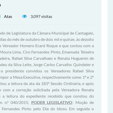
o
Atas
3.097 visitas
odo de Legislatura da Câmara Municipal de Cantagalo,
 dias do mês de outubro de dois mil e quinze, às dezoito
a do Vereador Homero Ecard Roque e que contou com a
Moura Lima, Ciro Fernandes Pinto, Emanuela Teixeira
adeira, Rafael Silva Carvalhaes e Renata Huguenin de
deu da Silva Leite, Jorge Carlos Carvalho Quindeler e
 o presidente convidou os Vereadores Rafael Silva
mpor a Mesa Executiva, respectivamente como 1º e 2º
itou a leitura da ata da 183ª Sessão Ordinária, e após
o com a correção solicitada pela Vereadora Renata
ou a leitura do expediente recebido que constou do
m n.º 040/2015;
PODER LEGISLATIVO
: Moção de
o Fernandes Pinto pelo Dia do Idoso. Em seguida o