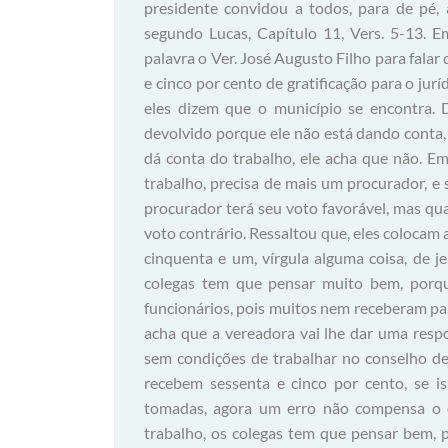
presidente convidou a todos, para de pé,
segundo Lucas, Capítulo 11, Vers. 5-13. E
palavra o Ver. José Augusto Filho para fal
e cinco por cento de gratificação para o jurí
eles dizem que o município se encontra. 
devolvido porque ele não está dando conta, 
dá conta do trabalho, ele acha que não. Em
trabalho, precisa de mais um procurador,
procurador terá seu voto favorável, mas qu
voto contrário. Ressaltou que, eles colocam 
cinquenta e um, vírgula alguma coisa, de j
colegas tem que pensar muito bem, porq
funcionários, pois muitos nem receberam p
acha que a vereadora vai lhe dar uma resp
sem condições de trabalhar no conselho d
recebem sessenta e cinco por cento, se i
tomadas, agora um erro não compensa o ou
trabalho, os colegas tem que pensar bem, 