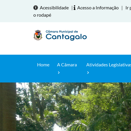
Acessibilidade
|
Acesso a Informação
|
Ir 
o rodapé
Home
A Câmara
Atividades Legislativa