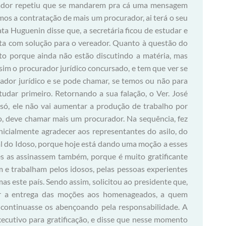
ador repetiu que se mandarem pra cá uma mensagem
mos a contratação de mais um procurador, ai terá o seu
ta Huguenin disse que, a secretária ficou de estudar e
sta com solução para o vereador. Quanto à questão do
ito porque ainda não estão discutindo a matéria, mas
sim o procurador jurídico concursado, e tem que ver se
ador jurídico e se pode chamar, se temos ou não para
tudar primeiro. Retornando a sua falação, o Ver. José
só, ele não vai aumentar a produção de trabalho por
o, deve chamar mais um procurador. Na sequência, fez
nicialmente agradecer aos representantes do asilo, do
 do Idoso, porque hoje está dando uma moção a esses
es as assinassem também, porque é muito gratificante
 e trabalham pelos idosos, pelas pessoas experientes
s este país. Sendo assim, solicitou ao presidente que,
r a entrega das moções aos homenageados, a quem
 continuasse os abençoando pela responsabilidade. A
ecutivo para gratificação, e disse que nesse momento