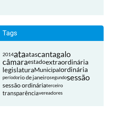
Tags
ata
cantagalo
atas
2014
câmara
extraordinária
estado
legislatura
ordinária
Municipal
sessão
rio de janeiro
período
segundo
sessão ordinária
terceiro
transparência
vereadores