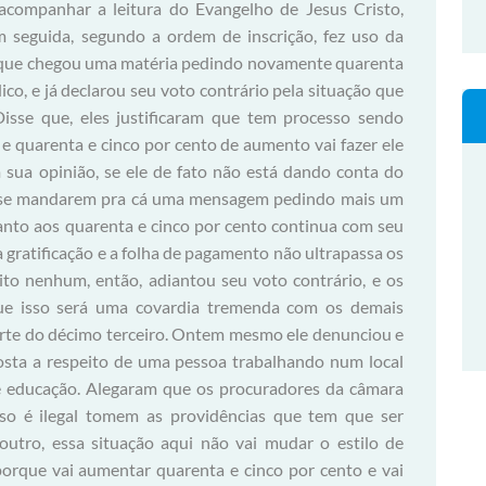
 acompanhar a leitura do Evangelho de Jesus Cristo,
m seguida, segundo a ordem de inscrição, fez uso da
ar que chegou uma matéria pedindo novamente quarenta
dico, e já declarou seu voto contrário pela situação que
Disse que, eles justificaram que tem processo sendo
e quarenta e cinco por cento de aumento vai fazer ele
 sua opinião, se ele de fato não está dando conta do
 e se mandarem pra cá uma mensagem pedindo mais um
anto aos quarenta e cinco por cento continua com seu
a gratificação e a folha de pagamento não ultrapassa os
eito nenhum, então, adiantou seu voto contrário, e os
ue isso será uma covardia tremenda com os demais
arte do décimo terceiro. Ontem mesmo ele denunciou e
osta a respeito de uma pessoa trabalhando num local
e educação. Alegaram que os procuradores da câmara
sso é ilegal tomem as providências que tem que ser
tro, essa situação aqui não vai mudar o estilo de
porque vai aumentar quarenta e cinco por cento e vai