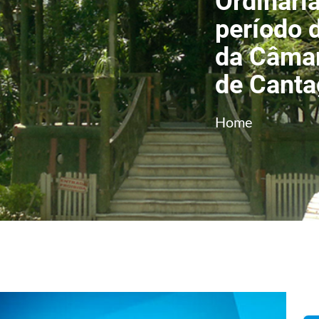
Ordinári
período 
da Câmar
de Canta
Home