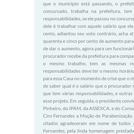
que o município está passando, o prefei
concursado, trabalha na prefeitura, te
responsabilidades, se ele passou no concurso
dele é trabalhar com aquele salário que el
cento, adiantou seu voto contrário, acha at
quarenta e cinco por cento de aumento para o
de dar o aumento, agora para um funcionári
procurador recebe da prefeitura para compar
o mesmo trabalho, tem as mesmas res
responsabilidades deve ter o mesmo horário 
para essa Casa no momento de crise que o mu
de saber qual é o salário que o procurador
que tem várias responsabilidades, e outras 
esse projeto. Em seguida, o presidente conv
Pinheiro, do IPAM, da ASSEXCA, e do Consel
Ciro Fernandes a Moção de Parabenização.
citados agradeceram em nome de todos os
Fernandes, pela linda homenagem prestada