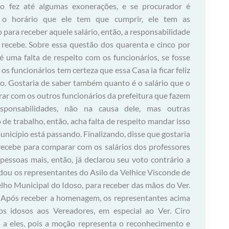
to fez até algumas exonerações, e se procurador é
m o horário que ele tem que cumprir, ele tem as
 para receber aquele salário, então, a responsabilidade
e recebe. Sobre essa questão dos quarenta e cinco por
é uma falta de respeito com os funcionários, se fosse
s funcionários tem certeza que essa Casa ia ficar feliz
o. Gostaria de saber também quanto é o salário que o
ar com os outros funcionários da prefeitura que fazem
ponsabilidades, não na causa dele, mas outras
de trabalho, então, acha falta de respeito mandar isso
nicípio está passando. Finalizando, disse que gostaria
 recebe para comparar com os salários dos professores
pessoas mais, então, já declarou seu voto contrário a
idou os representantes do Asilo da Velhice Visconde de
ho Municipal do Idoso, para receber das mãos do Ver.
 Após receber a homenagem, os representantes acima
 idosos aos Vereadores, em especial ao Ver. Ciro
 a eles, pois a moção representa o reconhecimento e