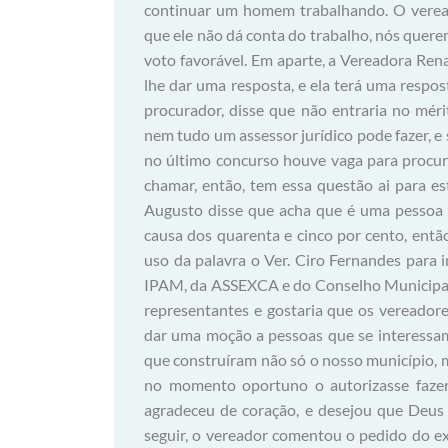
continuar um homem trabalhando. O vere
que ele não dá conta do trabalho, nós quere
voto favorável. Em aparte, a Vereadora Rena
lhe dar uma resposta, e ela terá uma respo
procurador, disse que não entraria no mér
nem tudo um assessor jurídico pode fazer, e 
no último concurso houve vaga para procur
chamar, então, tem essa questão ai para es
Augusto disse que acha que é uma pessoa 
causa dos quarenta e cinco por cento, entã
uso da palavra o Ver. Ciro Fernandes para i
IPAM, da ASSEXCA e do Conselho Municipal
representantes e gostaria que os vereador
dar uma moção a pessoas que se interessam
que construíram não só o nosso município, ma
no momento oportuno o autorizasse faze
agradeceu de coração, e desejou que Deus
seguir, o vereador comentou o pedido do ex