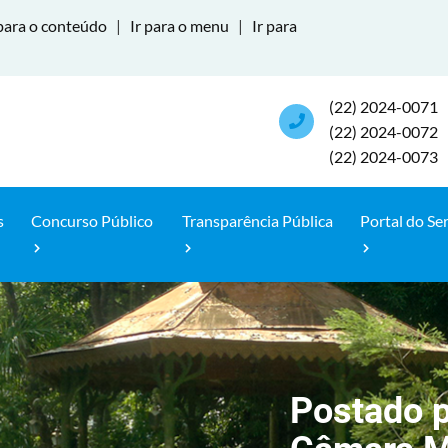
para o conteúdo
|
Ir para o menu
|
Ir para
(22) 2024-0071
(22) 2024-0072
(22) 2024-0073
s
Concurso Público
Transparência Pública
Portal do Se
Postado p