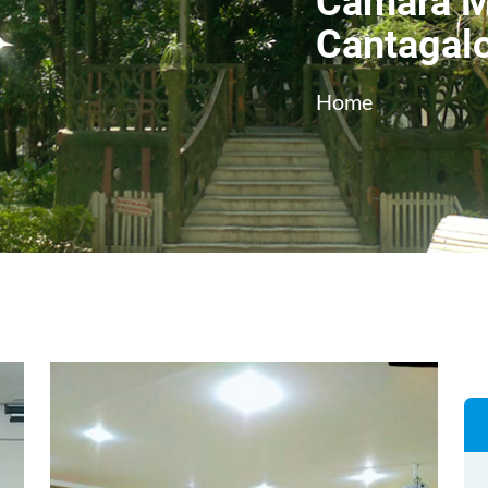
Câmara M
Cantagal
Home