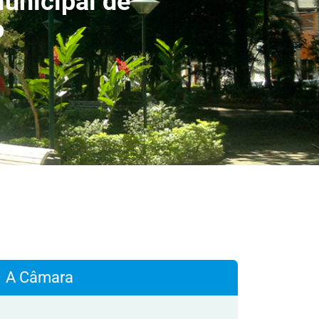
unicipal de
o
A Câmara