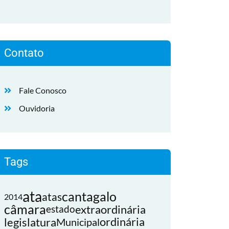
Contato
Fale Conosco
Ouvidoria
Tags
ata
cantagalo
atas
2014
câmara
extraordinária
estado
legislatura
ordinária
Municipal