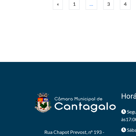
«
1
…
3
4
Horá
Segu
às17:0
Sába
Rua Chapot Prevost, nº 193 -