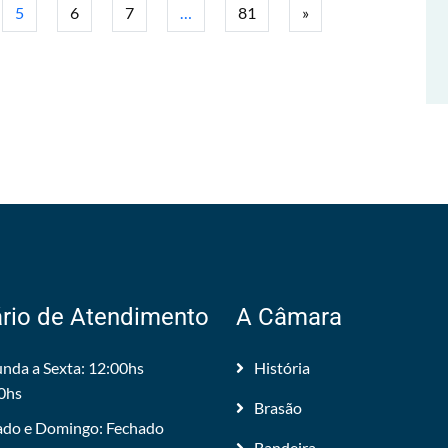
5
6
7
…
81
»
rio de Atendimento
A Câmara
nda a Sexta: 12:00hs
História
0hs
Brasão
do e Domingo: Fechado
Bandeira