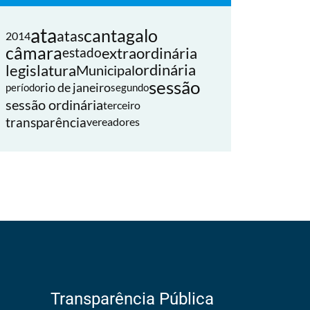
ata
cantagalo
atas
2014
câmara
extraordinária
estado
legislatura
ordinária
Municipal
sessão
rio de janeiro
período
segundo
sessão ordinária
terceiro
transparência
vereadores
Transparência Pública