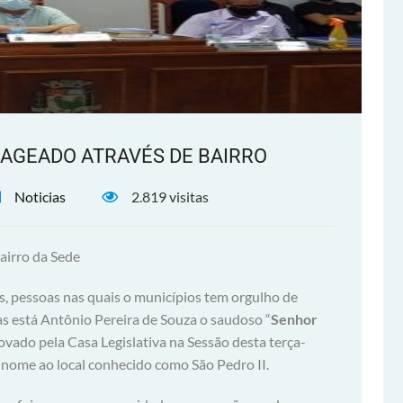
AGEADO ATRAVÉS DE BAIRRO
Noticias
2.819 visitas
airro da Sede
, pessoas nas quais o municípios tem orgulho de
s está Antônio Pereira de Souza o saudoso “
Senhor
rovado pela Casa Legislativa na Sessão desta terça-
u nome ao local conhecido como São Pedro II.