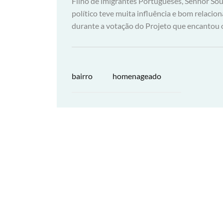
Filho de imigrantes Portugueses, Senhor So
político teve muita influência e bom relacio
durante a votação do Projeto que encantou 
bairro
homenageado