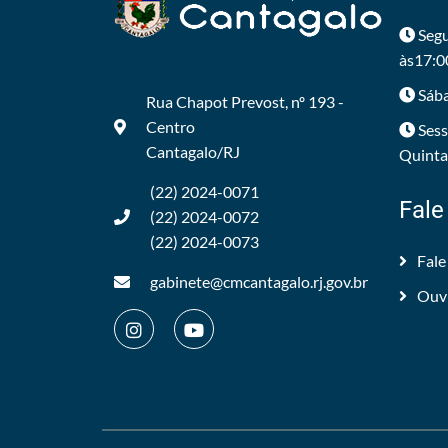
Segu
às17:0
Sába
Rua Chapot Prevost, nº 193 -
Centro
Sess
Cantagalo/RJ
Quintas
(22) 2024-0071
Fale
(22) 2024-0072
(22) 2024-0073
Fale
gabinete@cmcantagalo.rj.gov.br
Ouv