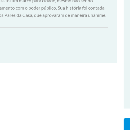
uza foi um marco para cidade, mesmo não sendo
namento com o poder público. Sua história foi contada
os Pares da Casa, que aprovaram de maneira unânime.