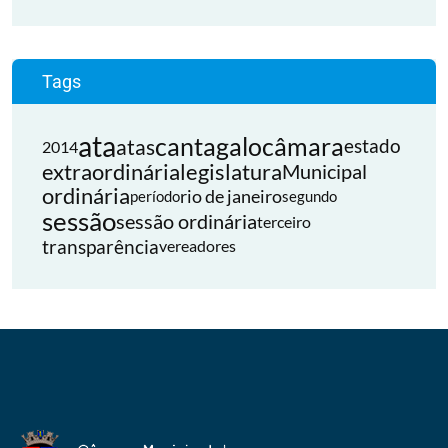
Tags
ata
cantagalo
câmara
atas
estado
2014
extraordinária
legislatura
Municipal
ordinária
rio de janeiro
período
segundo
sessão
sessão ordinária
terceiro
transparência
vereadores