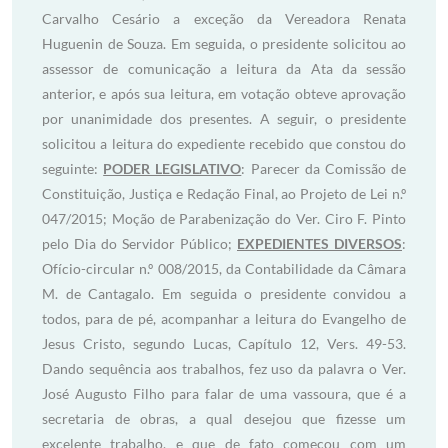
Carvalho Cesário a exceção da Vereadora Renata
Huguenin de Souza. Em seguida, o presidente solicitou ao
assessor de comunicação a leitura da Ata da sessão
anterior, e após sua leitura, em votação obteve aprovação
por unanimidade dos presentes. A seguir, o presidente
solicitou a leitura do expediente recebido que constou do
seguinte:
PODER LEGISLATIVO
: Parecer da Comissão de
Constituição, Justiça e Redação Final, ao Projeto de Lei n.º
047/2015; Moção de Parabenização do Ver. Ciro F. Pinto
pelo Dia do Servidor Público;
EXPEDIENTES DIVERSOS
:
Ofício-circular n.º 008/2015, da Contabilidade da Câmara
M. de Cantagalo. Em seguida o presidente convidou a
todos, para de pé, acompanhar a leitura do Evangelho de
Jesus Cristo, segundo Lucas, Capítulo 12, Vers. 49-53.
Dando sequência aos trabalhos, fez uso da palavra o Ver.
José Augusto Filho para falar de uma vassoura, que é a
secretaria de obras, a qual desejou que fizesse um
excelente trabalho, e que de fato começou com um