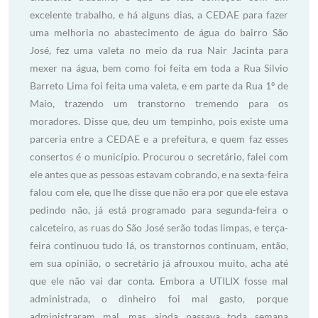
excelente trabalho, e há alguns dias, a CEDAE para fazer
uma melhoria no abastecimento de água do bairro São
José, fez uma valeta no meio da rua Nair Jacinta para
mexer na água, bem como foi feita em toda a Rua Silvio
Barreto Lima foi feita uma valeta, e em parte da Rua 1º de
Maio, trazendo um transtorno tremendo para os
moradores. Disse que, deu um tempinho, pois existe uma
parceria entre a CEDAE e a prefeitura, e quem faz esses
consertos é o município. Procurou o secretário, falei com
ele antes que as pessoas estavam cobrando, e na sexta-feira
falou com ele, que lhe disse que não era por que ele estava
pedindo não, já está programado para segunda-feira o
calceteiro, as ruas do São José serão todas limpas, e terça-
feira continuou tudo lá, os transtornos continuam, então,
em sua opinião, o secretário já afrouxou muito, acha até
que ele não vai dar conta. Embora a UTILIX fosse mal
administrada, o dinheiro foi mal gasto, porque
administraram mal, mas ainda passava toda semana