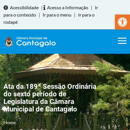
Acessibilidade
|
Acesso a Informação
|
Ir
Abrir a
para o conteúdo
|
Ir para o menu
|
Ir para o
rodapé
Ata da 189ª Sessão Ordinária
do sexto período de
Legislatura da Câmara
Municipal de Cantagalo
Home