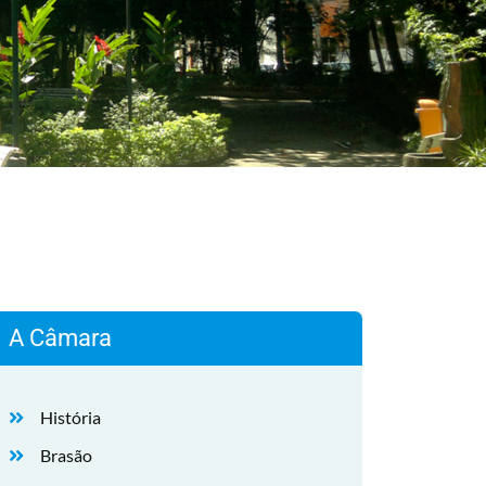
A Câmara
História
Brasão