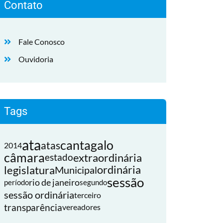
Contato
Fale Conosco
Ouvidoria
Tags
ata
cantagalo
atas
2014
câmara
extraordinária
estado
legislatura
ordinária
Municipal
sessão
rio de janeiro
período
segundo
sessão ordinária
terceiro
transparência
vereadores