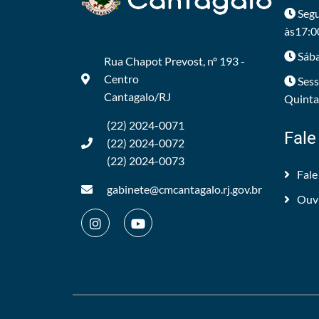
Segu
às17:0
Sába
Rua Chapot Prevost, nº 193 -
Centro
Sess
Cantagalo/RJ
Quintas
(22) 2024-0071
Fale
(22) 2024-0072
(22) 2024-0073
Fale
gabinete@cmcantagalo.rj.gov.br
Ouv