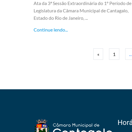
Ata da 3ª Sessão Extraordinária do 1º Período de
Legislatura da Câmara Municipal de Cantagalo,
Estado do Rio de Janeiro, ...
Continue lendo...
«
1
Horá