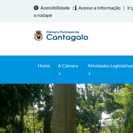
Acessibilidade
|
Acesso a Informação
|
Ir 
o rodapé
Home
A Câmara
Atividades Legislativa