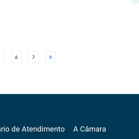
…
6
7
8
rio de Atendimento
A Câmara