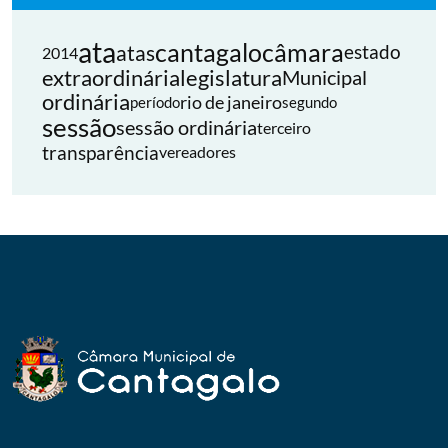
ata
cantagalo
câmara
atas
estado
2014
extraordinária
legislatura
Municipal
ordinária
rio de janeiro
período
segundo
sessão
sessão ordinária
terceiro
transparência
vereadores