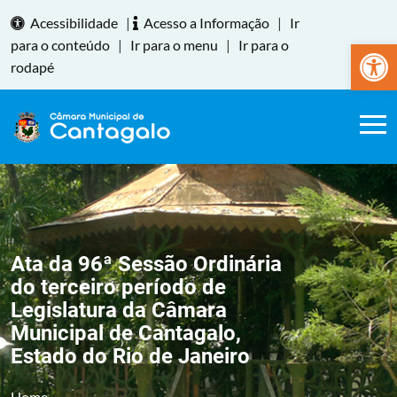
Acessibilidade
|
Acesso a Informação
|
Ir
Abrir a
para o conteúdo
|
Ir para o menu
|
Ir para o
rodapé
Ata da 96ª Sessão Ordinária
do terceiro período de
Legislatura da Câmara
Municipal de Cantagalo,
Estado do Rio de Janeiro
Home