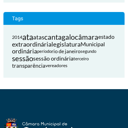
Tags
ata
cantagalo
câmara
atas
estado
2014
extraordinária
legislatura
Municipal
ordinária
rio de janeiro
período
segundo
sessão
sessão ordinária
terceiro
transparência
vereadores