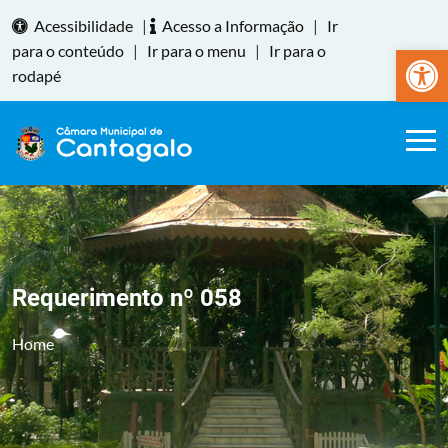
Acessibilidade
|
Acesso a Informação
|
Ir
Abrir a
para o conteúdo
|
Ir para o menu
|
Ir para o
rodapé
Requerimento nº 058
Home