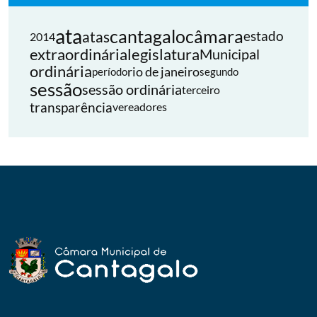
ata
cantagalo
câmara
atas
estado
2014
extraordinária
legislatura
Municipal
ordinária
rio de janeiro
período
segundo
sessão
sessão ordinária
terceiro
transparência
vereadores