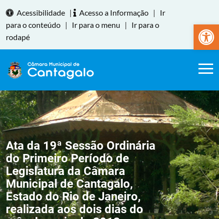
Acessibilidade
|
Acesso a Informação
|
Ir
Abrir a
para o conteúdo
|
Ir para o menu
|
Ir para o
rodapé
Ata da 19ª Sessão Ordinária
do Primeiro Período de
Legislatura da Câmara
Municipal de Cantagalo,
Estado do Rio de Janeiro,
realizada aos dois dias do