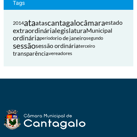
Tags
ata
cantagalo
câmara
atas
estado
2014
extraordinária
legislatura
Municipal
ordinária
rio de janeiro
período
segundo
sessão
sessão ordinária
terceiro
transparência
vereadores