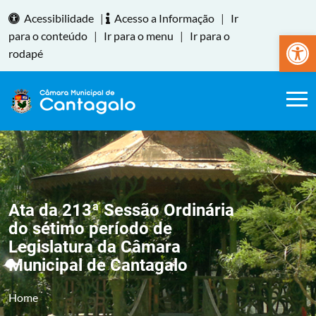
Acessibilidade
|
Acesso a Informação
|
Ir
Abrir a
para o conteúdo
|
Ir para o menu
|
Ir para o
rodapé
Ata da 213ª Sessão Ordinária
do sétimo período de
Legislatura da Câmara
Municipal de Cantagalo
Home