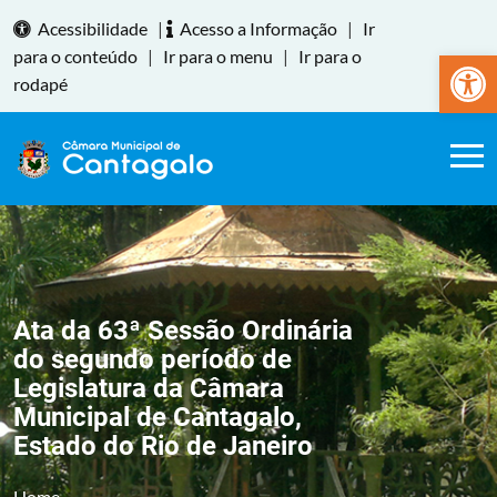
Acessibilidade
|
Acesso a Informação
|
Ir
Abrir a
para o conteúdo
|
Ir para o menu
|
Ir para o
rodapé
Ata da 63ª Sessão Ordinária
do segundo período de
Legislatura da Câmara
Municipal de Cantagalo,
Estado do Rio de Janeiro
Home