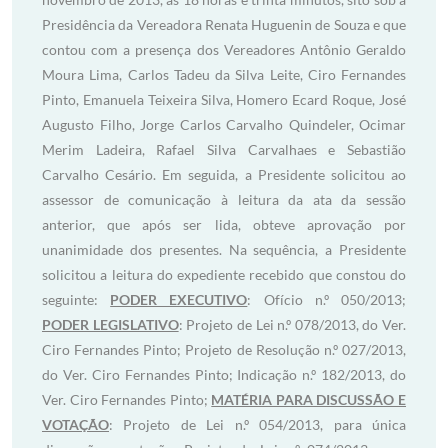
Presidência da Vereadora Renata Huguenin de Souza e que
contou com a presença dos Vereadores Antônio Geraldo
Moura Lima, Carlos Tadeu da Silva Leite, Ciro Fernandes
Pinto, Emanuela Teixeira Silva, Homero Ecard Roque, José
Augusto Filho, Jorge Carlos Carvalho Quindeler, Ocimar
Merim Ladeira, Rafael Silva Carvalhaes e Sebastião
Carvalho Cesário. Em seguida, a Presidente solicitou ao
assessor de comunicação à leitura da ata da sessão
anterior, que após ser lida, obteve aprovação por
unanimidade dos presentes. Na sequência, a Presidente
solicitou a leitura do expediente recebido que constou do
seguinte:
PODER EXECUTIVO
: Ofício n.º 050/2013;
PODER LEGISLATIVO
: Projeto de Lei n.º 078/2013, do Ver.
Ciro Fernandes Pinto; Projeto de Resolução n.º 027/2013,
do Ver. Ciro Fernandes Pinto; Indicação n.º 182/2013, do
Ver. Ciro Fernandes Pinto;
MATÉRIA PARA DISCUSSÃO E
VOTAÇÃO
: Projeto de Lei n.º 054/2013, para única