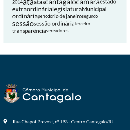
ata
cantagalo
câmara
atas
estado
2014
extraordinária
legislatura
Municipal
ordinária
rio de janeiro
período
segundo
sessão
sessão ordinária
terceiro
transparência
vereadores
Rua Chapot Prevost, nº 193 - Centro
Cantagalo/RJ