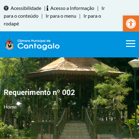
Acessibilidade
|
Acesso a Informação
|
Ir
Abrir a
para o conteúdo
|
Ir para o menu
|
Ir para o
rodapé
Requerimento nº 002
Home