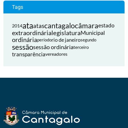
Tags
ata
cantagalo
câmara
atas
estado
2014
extraordinária
legislatura
Municipal
ordinária
rio de janeiro
período
segundo
sessão
sessão ordinária
terceiro
transparência
vereadores