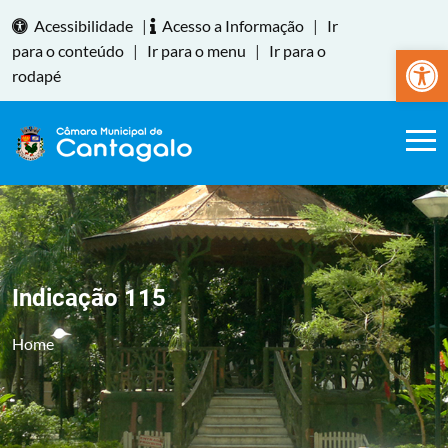
Acessibilidade
|
Acesso a Informação
|
Ir
Abrir a
para o conteúdo
|
Ir para o menu
|
Ir para o
rodapé
Indicação 115
Home