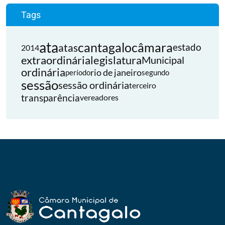
Tags
ata
cantagalo
câmara
atas
estado
2014
extraordinária
legislatura
Municipal
ordinária
rio de janeiro
período
segundo
sessão
sessão ordinária
terceiro
transparência
vereadores