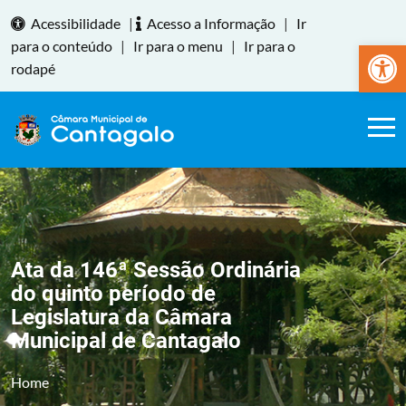
Acessibilidade
|
Acesso a Informação
|
Ir
Abrir a
para o conteúdo
|
Ir para o menu
|
Ir para o
rodapé
Ata da 146ª Sessão Ordinária
do quinto período de
Legislatura da Câmara
Municipal de Cantagalo
Home