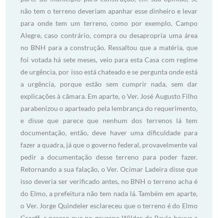
não tem o terreno deveriam apanhar esse dinheiro e levar
para onde tem um terreno, como por exemplo, Campo
Alegre, caso contrário, compra ou desapropria uma área
no BNH para a construção. Ressaltou que a matéria, que
foi votada há sete meses, veio para esta Casa com regime
de urgência, por isso está chateado e se pergunta onde está
a urgência, porque estão sem cumprir nada, sem dar
explicações à câmara. Em aparte, o Ver. José Augusto Filho
parabenizou o aparteado pela lembrança do requerimento,
e disse que parece que nenhum dos terrenos lá tem
documentação, então, deve haver uma dificuldade para
fazer a quadra, já que o governo federal, provavelmente vai
pedir a documentação desse terreno para poder fazer.
Retornando a sua falação, o Ver. Ocimar Ladeira disse que
isso deveria ser verificado antes, no BNH o terreno acha é
do Elmo, a prefeitura não tem nada lá. Também em aparte,
o Ver. Jorge Quindeler esclareceu que o terreno é do Elmo
Graeff, e parece que no governo Wilder de Paula houve a