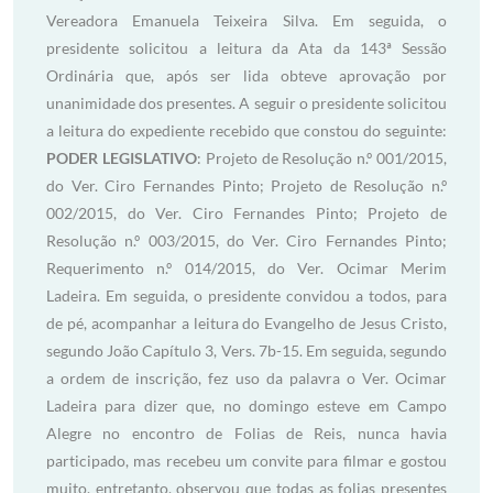
Vereadora Emanuela Teixeira Silva. Em seguida, o
presidente solicitou a leitura da Ata da 143ª Sessão
Ordinária que, após ser lida obteve aprovação por
unanimidade dos presentes. A seguir o presidente solicitou
a leitura do expediente recebido que constou do seguinte:
PODER LEGISLATIVO
: Projeto de Resolução n.º 001/2015,
do Ver. Ciro Fernandes Pinto; Projeto de Resolução n.º
002/2015, do Ver. Ciro Fernandes Pinto; Projeto de
Resolução n.º 003/2015, do Ver. Ciro Fernandes Pinto;
Requerimento n.º 014/2015, do Ver. Ocimar Merim
Ladeira. Em seguida, o presidente convidou a todos, para
de pé, acompanhar a leitura do Evangelho de Jesus Cristo,
segundo João Capítulo 3, Vers. 7b-15. Em seguida, segundo
a ordem de inscrição, fez uso da palavra o Ver. Ocimar
Ladeira para dizer que, no domingo esteve em Campo
Alegre no encontro de Folias de Reis, nunca havia
participado, mas recebeu um convite para filmar e gostou
muito, entretanto, observou que todas as folias presentes