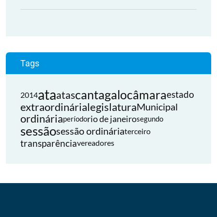
Tags
ata
cantagalo
câmara
atas
estado
2014
extraordinária
legislatura
Municipal
ordinária
rio de janeiro
período
segundo
sessão
sessão ordinária
terceiro
transparência
vereadores