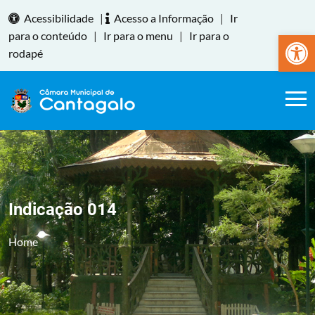
Acessibilidade
|
Acesso a Informação
|
Ir
Abrir a
para o conteúdo
|
Ir para o menu
|
Ir para o
rodapé
Indicação 014
Home