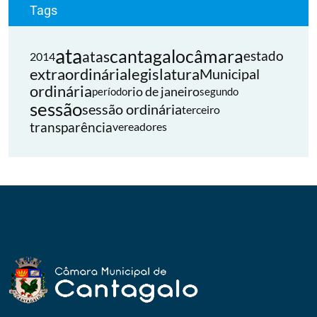
Tags
ata
cantagalo
câmara
atas
estado
2014
extraordinária
legislatura
Municipal
ordinária
rio de janeiro
período
segundo
sessão
sessão ordinária
terceiro
transparência
vereadores