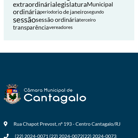
extraordinária
legislatura
Municipal
ordinária
rio de janeiro
período
segundo
sessão
sessão ordinária
terceiro
transparência
vereadores
Rua Chapot Prevost, nº 193 - Centro
Cantagalo/RJ
(22) 2024-0071
(22) 2024-0072
(22) 2024-0073