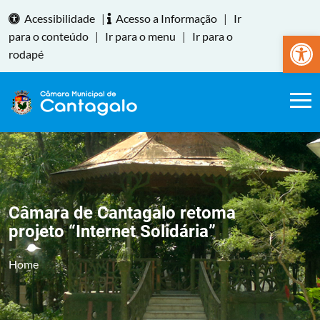
Acessibilidade
|
Acesso a Informação
|
Ir
Abrir a
para o conteúdo
|
Ir para o menu
|
Ir para o
rodapé
Câmara de Cantagalo retoma
projeto “Internet Solidária”
Home