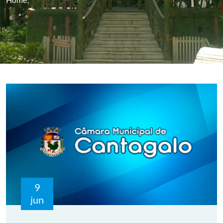
9
jun