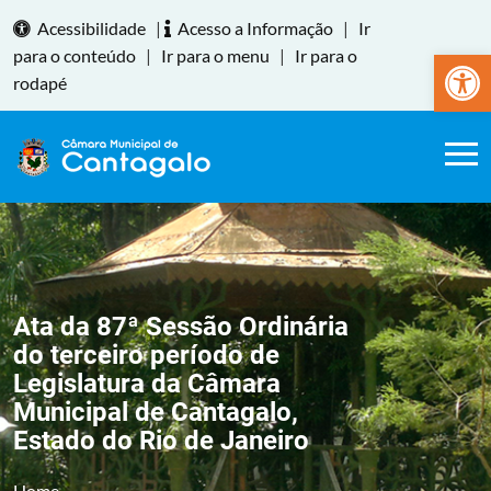
Acessibilidade
|
Acesso a Informação
|
Ir
Abrir a
para o conteúdo
|
Ir para o menu
|
Ir para o
rodapé
Ata da 87ª Sessão Ordinária
do terceiro período de
Legislatura da Câmara
Municipal de Cantagalo,
Estado do Rio de Janeiro
Home