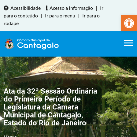
Acessibilidade
|
Acesso a Informação
|
Ir
Abrir a
para o conteúdo
|
Ir para o menu
|
Ir para o
rodapé
Ata da 32ª Sessão Ordinária
do Primeiro Período de
Legislatura da Câmara
Municipal de Cantagalo,
Estado do Rio de Janeiro
Home