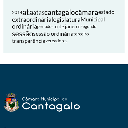
ata
cantagalo
câmara
atas
estado
2014
extraordinária
legislatura
Municipal
ordinária
rio de janeiro
período
segundo
sessão
sessão ordinária
terceiro
transparência
vereadores