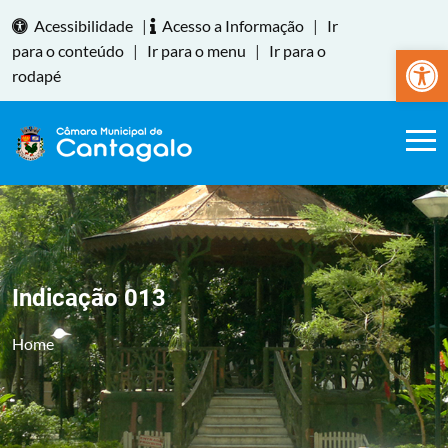
Acessibilidade
|
Acesso a Informação
|
Ir
Abrir a
para o conteúdo
|
Ir para o menu
|
Ir para o
rodapé
Indicação 013
Home