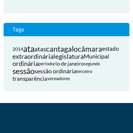
Tags
ata
cantagalo
câmara
atas
estado
2014
extraordinária
legislatura
Municipal
ordinária
rio de janeiro
período
segundo
sessão
sessão ordinária
terceiro
transparência
vereadores