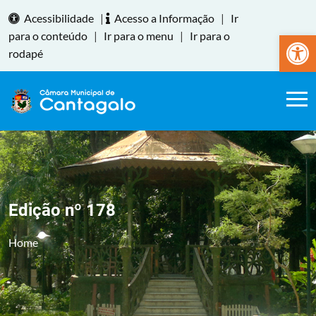
Acessibilidade
|
Acesso a Informação
|
Ir
Abrir a
para o conteúdo
|
Ir para o menu
|
Ir para o
rodapé
Edição nº 178
Home