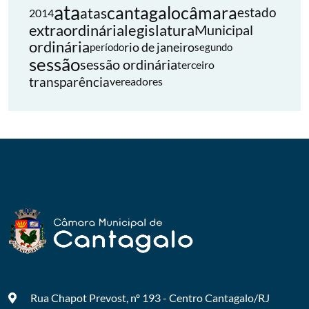
ata
cantagalo
câmara
atas
estado
2014
extraordinária
legislatura
Municipal
ordinária
rio de janeiro
período
segundo
sessão
sessão ordinária
terceiro
transparência
vereadores
Rua Chapot Prevost, nº 193 - Centro
Cantagalo/RJ