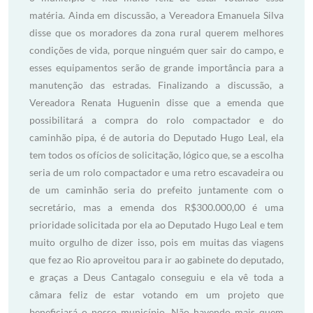
matéria. Ainda em discussão, a Vereadora Emanuela Silva
disse que os moradores da zona rural querem melhores
condições de vida, porque ninguém quer sair do campo, e
esses equipamentos serão de grande importância para a
manutenção das estradas. Finalizando a discussão, a
Vereadora Renata Huguenin disse que a emenda que
possibilitará a compra do rolo compactador e do
caminhão pipa, é de autoria do Deputado Hugo Leal, ela
tem todos os ofícios de solicitação, lógico que, se a escolha
seria de um rolo compactador e uma retro escavadeira ou
de um caminhão seria do prefeito juntamente com o
secretário, mas a emenda dos R$300.000,00 é uma
prioridade solicitada por ela ao Deputado Hugo Leal e tem
muito orgulho de dizer isso, pois em muitas das viagens
que fez ao Rio aproveitou para ir ao gabinete do deputado,
e graças a Deus Cantagalo conseguiu e ela vê toda a
câmara feliz de estar votando em um projeto que
beneficiará o nosso município. Não havendo mais quem