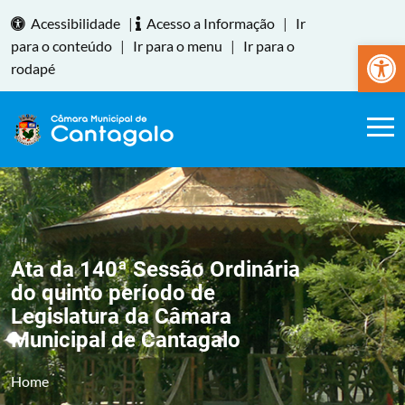
Acessibilidade
|
Acesso a Informação
|
Ir
Abrir a
para o conteúdo
|
Ir para o menu
|
Ir para o
rodapé
Ata da 140ª Sessão Ordinária
do quinto período de
Legislatura da Câmara
Municipal de Cantagalo
Home