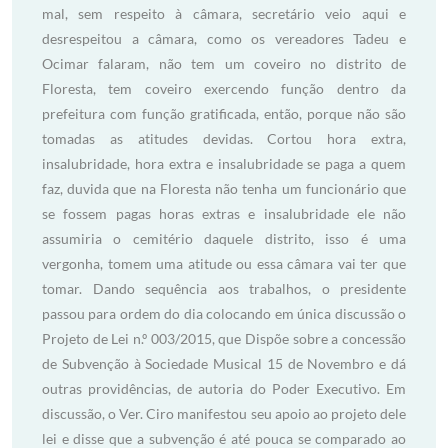
mal, sem respeito à câmara, secretário veio aqui e
desrespeitou a câmara, como os vereadores Tadeu e
Ocimar falaram, não tem um coveiro no distrito de
Floresta, tem coveiro exercendo função dentro da
prefeitura com função gratificada, então, porque não são
tomadas as atitudes devidas. Cortou hora extra,
insalubridade, hora extra e insalubridade se paga a quem
faz, duvida que na Floresta não tenha um funcionário que
se fossem pagas horas extras e insalubridade ele não
assumiria o cemitério daquele distrito, isso é uma
vergonha, tomem uma atitude ou essa câmara vai ter que
tomar. Dando sequência aos trabalhos, o presidente
passou para ordem do dia colocando em única discussão o
Projeto de Lei n.º 003/2015, que Dispõe sobre a concessão
de Subvenção à Sociedade Musical 15 de Novembro e dá
outras providências, de autoria do Poder Executivo. Em
discussão, o Ver. Ciro manifestou seu apoio ao projeto dele
lei e disse que a subvenção é até pouca se comparado ao