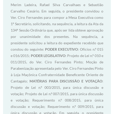
Merim Ladeira, Rafael Silva Carvalhaes e Sebastião
Carvalho Cesário. Em seguida, o presidente convidou o
Ver. Ciro Fernandes para compor a Mesa Executiva como
1º Secretário, solicitando, na sequência, a leitura da Ata da
134ª Sessão Ordinária que, após ser lida obteve aprovação
por unanimidade dos presentes. Na sequência, a
presidente solicitou a leitura do expediente recebido que
constou do seguinte:
PODER EXECUTIVO
: Ofícios n.º 015
e 016/2015;
PODER LEGISLATIVO
: Projeto de Lei n.º 010 e
011/2015, do Ver. Ciro Fernandes Pinto; Moção de
Parabenização apresentada pelo Ver. Ciro Fernandes Pinto
à Loja Maçônica Confraternidade Beneficente Oriente de
Cantagalo;
MATÉRIAS PARA DISCUSSÃO E VOTAÇÃO
:
Projeto de Lei n.º 003/2015, para única discussão e
votação; Projeto de Lei n.º 007/2015, para única discussão
e votação; Requerimento n.º 008/2015, para única
discussão e votação; Requerimento n.º 009/2015, para
única discussão e votação. Em seguida, o presidente