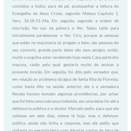
convidou a todos, para de pé, acompanhar a leitura do
Evangelho de Jesus Cristo, segundo Mateus Capítulo 1,
Vers. 16.18-21-24a. Em seguida, segundo a ordem de
inscrição, fez uso da palavra o Ver. Tadeu Leite para
inicialmente parabenizar o Ver. Ciro, porque as pessoas
que estão na maçonaria só pregam o bem, são pessoas do
seu convívio, grande parte deles são seus amigos, então,
muito o orgulha estar recebendo hoje nesta Casa parte dos
maçons, razão pela qual gostaria muito de assinar a
presente moção. Em seguida, foi dito pelo vereador que,
em relação ao problema da água de Santa Rita da Floresta,
como havia dito na sessão anterior, ele e a vereadora
Renata haviam tomado algumas providências, por achar
que foi feita uma cobrança indevida, em uma delas foi até a
defensoria pública e o doutor Marcelo pediu para que ele
voltasse em sete dias, esteve lá hoje, mas o defensor
público ainda não tinha a resposta, mas ele pediu que
voltasse na segunda-feira com algumas contas de água de