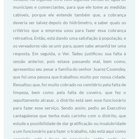
munícipes e comerciantes, para que ele tome as medidas
cabíveis, porque ele entende também que, a cobrança
deveria ser talvez depois do hidrômetro, e saber quais os
critérios que a empresa usou para fazer essa cobrança
retroativa. Então, está dando uma satisfação à população, e
os vereadores vão se unir para, quem sabe amanhã ter uma
resposta. Em seguida, o Ver. Tadeu justificou sua falta à
sessão anterior, pois estava passando mal, bem como,
apresentou seu pesar a família do senhor Juarez Cosendey,
que foi uma pessoa que trabalhou muito por nossa cidade.
Ressaltou que, foi muito cobrado no cemitério pela falta de
limpeza, bem como pela falta de coveiro, que fez o
sepultamento atrasar, o distrito está sem esse funcionário
para fazer esse serviço. Sendo assim, pediu ao Executivo
cantagalense que tenha mais carinho com o distrito, que
estude a possibilidade de dar gratificação ou insalubridade
a um funcionário para fazer o trabalho, não está aqui como
oposição, está a favor da população, então, pediu ao