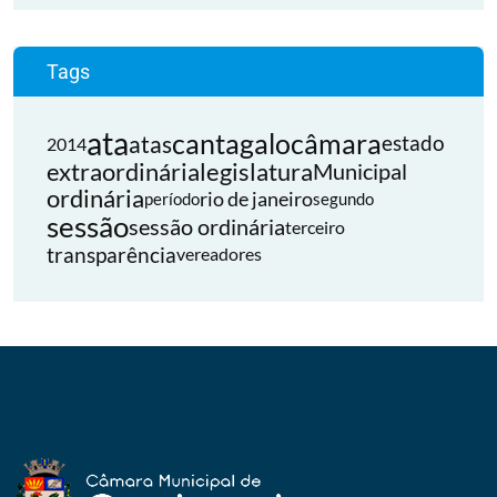
Tags
ata
cantagalo
câmara
atas
estado
2014
extraordinária
legislatura
Municipal
ordinária
rio de janeiro
período
segundo
sessão
sessão ordinária
terceiro
transparência
vereadores