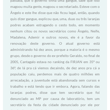
passada, que o governo tinha uma gangue, sabe que isso
magoou muita gente, magoou o secretariado. Esteve com o
Ângelo e este lhe disse que não ficou legal, então, quando
quis dizer gangue, explicou que, uma, duas ou três laranjas
podres acabam estragando o cesto todo, em momento
nenhum citou os novos secretários como Ângelo, Neife,
Madalena, Ademir e outros novos, ele é a favor da
renovação deste governo. O atual governo está
administrando há dez anos, porque a maioria é o mesmo
grupo, desde o governo do ex-prefeito Geraldo, no final de
2005, Cantagalo estava no ranking da FIRJAN em 35º ou
36º, de lá pra cá viemos decaindo, de dez anos pra cá a
população caiu, perdemos mais de quatro milhões em
arrecadação, a juventude está abandonada sem cursos e
trabalho e está tendo que ir embora. Agora, falando das
laranjas podres, disse que tem secretário que foi
denunciado ao MP por causa de laboratório, tem um
secretário da festa da cidade denunciado por ele por