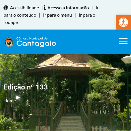
Acessibilidade
|
Acesso a Informação
|
Ir
Abrir a
para o conteúdo
|
Ir para o menu
|
Ir para o
rodapé
Edição nº 133
Home