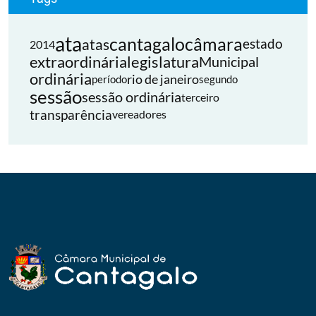
ata
cantagalo
câmara
atas
estado
2014
extraordinária
legislatura
Municipal
ordinária
rio de janeiro
período
segundo
sessão
sessão ordinária
terceiro
transparência
vereadores