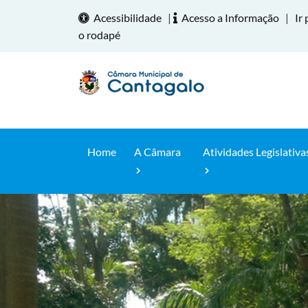
Acessibilidade
|
Acesso a Informação
|
Ir 
o rodapé
Home
A Câmara
Atividades Legislativa