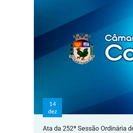
14
dez
Ata da 252ª Sessão Ordinária do