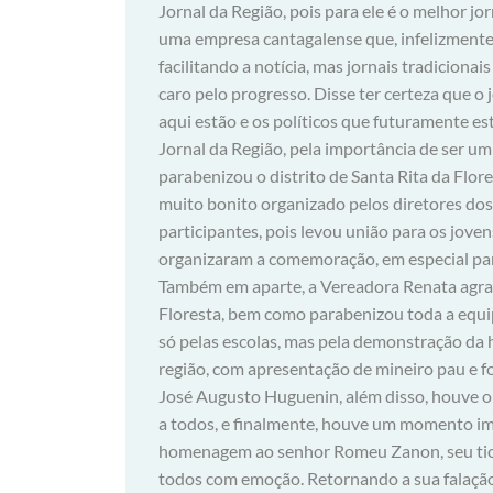
Jornal da Região, pois para ele é o melhor jo
uma empresa cantagalense que, infelizmente 
facilitando a notícia, mas jornais tradicion
caro pelo progresso. Disse ter certeza que o j
aqui estão e os políticos que futuramente es
Jornal da Região, pela importância de ser um 
parabenizou o distrito de Santa Rita da Flore
muito bonito organizado pelos diretores dos 
participantes, pois levou união para os joven
organizaram a comemoração, em especial para
Também em aparte, a Vereadora Renata agrad
Floresta, bem como parabenizou toda a equip
só pelas escolas, mas pela demonstração da hi
região, com apresentação de mineiro pau e fol
José Augusto Huguenin, além disso, houve o
a todos, e finalmente, houve um momento impa
homenagem ao senhor Romeu Zanon, seu tio
todos com emoção. Retornando a sua falação,