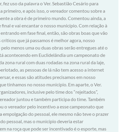
r, fez uso da palavra o Ver. Sebastião Cesário para
 dia primeiro, e após isso, o vereador comentou sobre a
lmente a obra é de primeiro mundo. Comentou ainda, a
e final e vai encantar o nosso município. Com relação à
á entrando em fase final, então, são obras boas que vão
críticos que já passamos é melhor agora, nosso
 e pelo menos uma ou duas obras serão entregues até o
está acontecendo em Euclidelândia um campeonato de
 da zona rural com duas rodadas na zona rural da laje,
erlotado, as pessoas de lá não tem acesso a internet
rsar, e essas são atitudes precisamos em nosso
s que tínhamos no nosso município. Em aparte, o Ver.
anizadores, inclusive pelo time dos “rejeitados”,
vereador juntou e também participa do time. Também
ou o vereador pelo incentivo a esse campeonato que
iu a empolgação do pessoal, ele mesmo não teve o prazer
do pessoal, mas o município deveria estar
tem na roça que pode ser incentivado é o esporte, mas