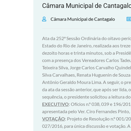
Câmara Municipal de Cantagal
Câmara Municipal de Cantagalo
Ata da 252ª Sessão Ordinária do oitavo perí
Estado do Rio de Janeiro, realizada aos treze
dezoito horas e trinta minutos, sob a Pres
com a presença dos Vereadores Carlos Tadeu 
Teixeira Silva, Jorge Carlos Carvalho Quinde
Silva Carvalhaes, Renata Huguenin de Souza 
Antônio Geraldo Moura Lima. A seguir, o pre
da ata da sessão anterior, que após ser lida
sequência, o presidente solicitou a leitura 
EXECUTIVO
: Ofícios n.º 038, 039 e 196/20
apresentada pelo Ver. Ciro Fernandes Pinto,
VOTAÇÃO
: Projeto de Resolução n.º 001/20
027/2016, para única discussão e votação. A 