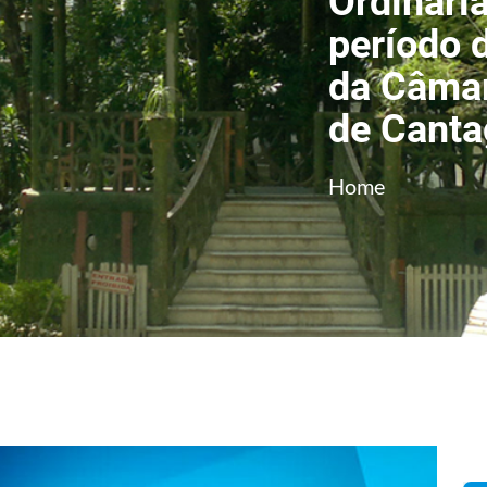
Ordinária
período 
da Câmar
de Canta
Home