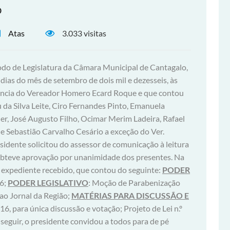
o
Atas
3.033 visitas
odo de Legislatura da Câmara Municipal de Cantagalo,
 dias do mês de setembro de dois mil e dezesseis, às
idência do Vereador Homero Ecard Roque e que contou
da Silva Leite, Ciro Fernandes Pinto, Emanuela
ler, José Augusto Filho, Ocimar Merim Ladeira, Rafael
e Sebastião Carvalho Cesário a exceção do Ver.
sidente solicitou do assessor de comunicação à leitura
, obteve aprovação por unanimidade dos presentes. Na
do expediente recebido, que contou do seguinte:
PODER
16;
PODER LEGISLATIVO
: Moção de Parabenização
 ao Jornal da Região;
MATÉRIAS PARA DISCUSSÃO E
16, para única discussão e votação; Projeto de Lei n.º
seguir, o presidente convidou a todos para de pé