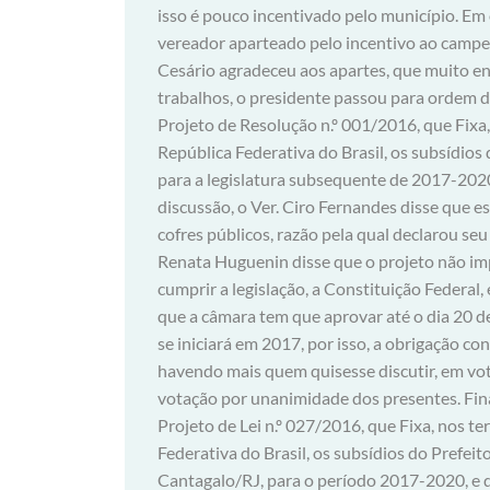
isso é pouco incentivado pelo município. Em
vereador aparteado pelo incentivo ao campeo
Cesário agradeceu aos apartes, que muito e
trabalhos, o presidente passou para ordem d
Projeto de Resolução n.º 001/2016, que Fixa,
República Federativa do Brasil, os subsídi
para a legislatura subsequente de 2017-202
discussão, o Ver. Ciro Fernandes disse que 
cofres públicos, razão pela qual declarou s
Renata Huguenin disse que o projeto não imp
cumprir a legislação, a Constituição Federal
que a câmara tem que aprovar até o dia 20 d
se iniciará em 2017, por isso, a obrigação con
havendo mais quem quisesse discutir, em vo
votação por unanimidade dos presentes. Fina
Projeto de Lei n.º 027/2016, que Fixa, nos te
Federativa do Brasil, os subsídios do Prefeit
Cantagalo/RJ, para o período 2017-2020, e d