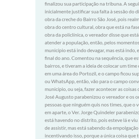
finalizou sua participação na tribuna. A segui
inicialmente justificar sua falta à sessão do
obra da creche do Bairro São José, pois rea
obra do centro cultural, obra que está na fas
obra da policlínica, o vereador disse que est
atender a população, então, pelos momentos 
município está indo devagar, mas está indo,
final do ano. Comentou na sequência, que 
bairros, e tiveram a ideia de colocar um time
em uma área do Portozil, e o campo ficou sup
ou WhatsApp, então, vão para o campo conve
município, ou seja, fazer acontecer as coisa
José Augusto parabenizou o vereador e os org
pessoas que ninguém quis nos times, que o 
em aparte, o Ver. Jorge Quindeler parabeniz
está havendo no distrito, pois esteve lá e v
de assistir, mas está sabendo da empolgação 
incentivando isso, porque a única coisa que 