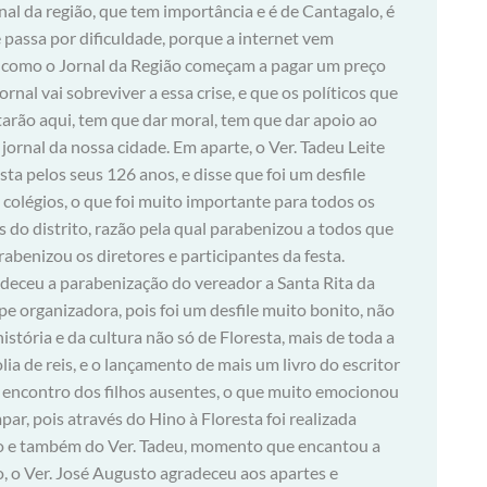
rnal da região, que tem importância e é de Cantagalo, é
passa por dificuldade, porque a internet vem
ais como o Jornal da Região começam a pagar um preço
ornal vai sobreviver a essa crise, e que os políticos que
tarão aqui, tem que dar moral, tem que dar apoio ao
jornal da nossa cidade. Em aparte, o Ver. Tadeu Leite
sta pelos seus 126 anos, e disse que foi um desfile
colégios, o que foi muito importante para todos os
s do distrito, razão pela qual parabenizou a todos que
benizou os diretores e participantes da festa.
eceu a parabenização do vereador a Santa Rita da
e organizadora, pois foi um desfile muito bonito, não
stória e da cultura não só de Floresta, mais de toda a
ia de reis, e o lançamento de mais um livro do escritor
 encontro dos filhos ausentes, o que muito emocionou
r, pois através do Hino à Floresta foi realizada
 e também do Ver. Tadeu, momento que encantou a
 o Ver. José Augusto agradeceu aos apartes e