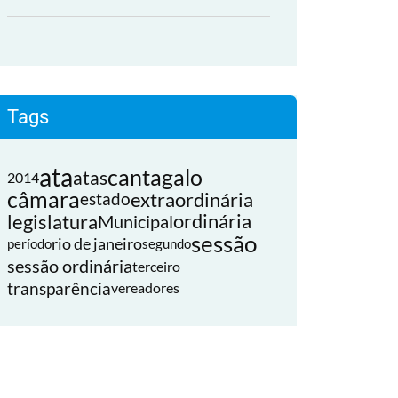
Tags
ata
cantagalo
atas
2014
câmara
extraordinária
estado
legislatura
ordinária
Municipal
sessão
rio de janeiro
período
segundo
sessão ordinária
terceiro
transparência
vereadores