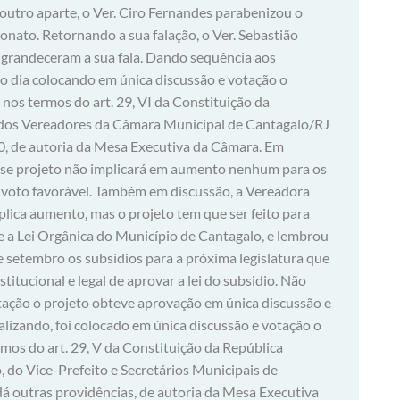
 outro aparte, o Ver. Ciro Fernandes parabenizou o
nato. Retornando a sua falação, o Ver. Sebastião
ngrandeceram a sua fala. Dando sequência aos
o dia colocando em única discussão e votação o
 nos termos do art. 29, VI da Constituição da
os dos Vereadores da Câmara Municipal de Cantagalo/RJ
0, de autoria da Mesa Executiva da Câmara. Em
esse projeto não implicará em aumento nenhum para os
eu voto favorável. Também em discussão, a Vereadora
lica aumento, mas o projeto tem que ser feito para
, e a Lei Orgânica do Município de Cantagalo, e lembrou
e setembro os subsídios para a próxima legislatura que
stitucional e legal de aprovar a lei do subsidio. Não
tação o projeto obteve aprovação em única discussão e
lizando, foi colocado em única discussão e votação o
rmos do art. 29, V da Constituição da República
o, do Vice-Prefeito e Secretários Municipais de
á outras providências, de autoria da Mesa Executiva