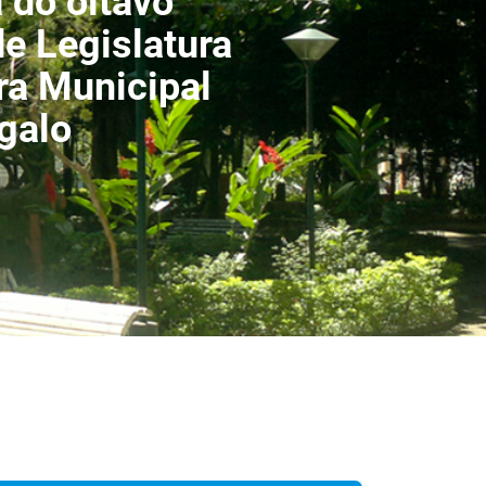
 do oitavo
de Legislatura
a Municipal
galo