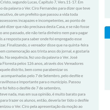
Cristo, segundo Lucas, Capítulo 7, Vers.11-17. Em
so da palavra o Ver. Ciro Fernandes para dizer que teve
ecutivo, de um prefeito que passou a vida toda
 assessores incapazes e incompetentes, ao ponto de
até dizer que não precisava desta Casa, e se não fosse
 ano passado, ele não teria dinheiro nem para pagar
pois a resposta para saber onde foi empregado esse
izar. Finalizando, o vereador disse que na quinta-feira
 em comemoração aos trinta anos do jornal, e gostaria
. Na sequência, fez uso da palavra o Ver. José
da Floresta pelos 126 anos, através dos Vereadores
aquele distrito, bem como parabenizar os
acompanhadas pelo 7 de Setembro, pelo desfile e
aravilhosa e importante para o município. Passou
foi feito o desfile de 7 de setembro,
teve nada, mas em sua opinião, é muito barato para
para trazer os alunos, então, deveria ter tido o desfile
benizou o Ver. Ciro pela apresentação da moção ao