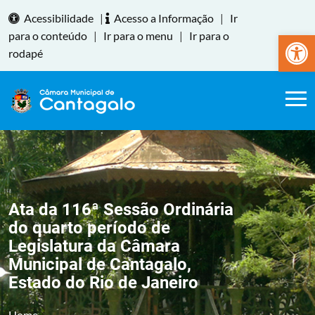
Acessibilidade
|
Acesso a Informação
|
Ir
Abrir a
para o conteúdo
|
Ir para o menu
|
Ir para o
rodapé
Ata da 116ª Sessão Ordinária
do quarto período de
Legislatura da Câmara
Municipal de Cantagalo,
Estado do Rio de Janeiro
Home