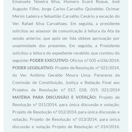
Emanuela Teixeira Silva, Homero Ecard Roque, José
Augusto Filho, Jorge Carlos Carvalho Quindeler, Ocimar
Merim Ladeira e Sebastião Carvalho Cesário a exceção do
Ver. Rafael Silva Carvalhaes. Em seguida, a presidente
solicitou ao assessor de comunicação à leitura da Ata da
sessão anterior, que após ser lida obteve aprovação por
unanimidade dos presentes. Em seguida, a Presidente
solicitou a leitura do expediente recebido que constou do
seguinte:
PODER EXECUTIVO
: Ofícios n.º 035 e 036/2014;
PODER LEGISLATIVO
: Projeto de Resolução n.º 021/2014,
do Ver. Antônio Geraldo Moura Lima; Pareceres da
Comissão de Constituição, Justiça e Redação Final aos
Projetos de Resolução n.º 017, 018, 019, 021/2014
MATÉRIA PARA DISCUSSÃO E VOTAÇÃO
: Projeto de
Resolução n.º 011/2014, para única discussão e votação;
Projeto de Resolução n.º 012/2014, para única discussão e
votação; Projeto de Resolução n.º 013/2014, para única
discussão e votação Projeto de Resolução n.º 014/2014,