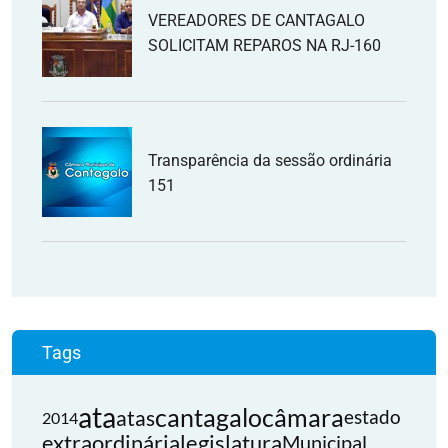
VEREADORES DE CANTAGALO
SOLICITAM REPAROS NA RJ-160
Transparência da sessão ordinária
151
Tags
ata
cantagalo
câmara
atas
estado
2014
extraordinária
legislatura
Municipal