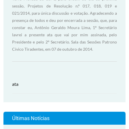
sessão, Projetos de Resolução n.º 017, 018, 019 e
021/2014, para única discussão e votação. Agradecendo a
presença de todos e deu por encerrada a sessão, que, para
constar eu, Antônio Geraldo Moura Lima, 1º Secretário
lavrei a presente ata que vai por mim assinada, pelo
Presidente e pelo 2º Secretário. Sala das Sessões Patrono
Cívico Tiradentes, em 07 de outubro de 2014.
ata
Últimas Notícias